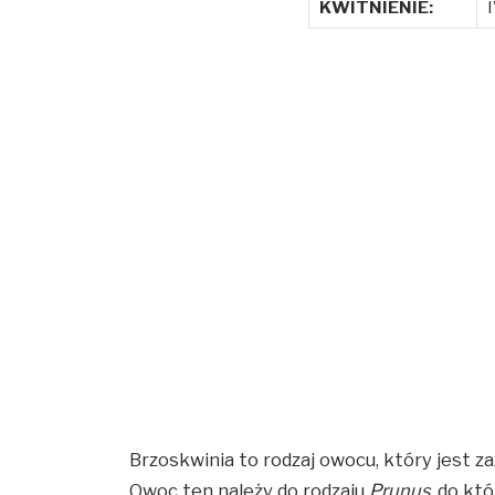
KWITNIENIE:
I
Brzoskwinia to rodzaj owocu, który jest z
Owoc ten należy do rodzaju
Prunus
, do kt