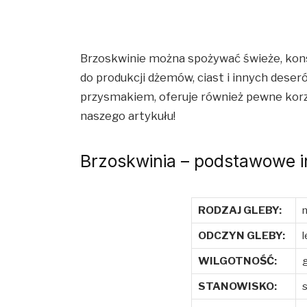
Brzoskwinie można spożywać świeże, kon
do produkcji dżemów, ciast i innych dese
przysmakiem, oferuje również pewne korzy
naszego artykułu!
Brzoskwinia – podstawowe i
RODZAJ GLEBY:
n
ODCZYN GLEBY:
l
WILGOTNOŚĆ:
g
STANOWISKO:
s