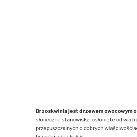
Brzoskwinia jest drzewem owocowym o
słoneczne stanowiska, osłonięte od wiatru
przepuszczalnych o dobrych właściwościac
brzoskwini to 6–6,5.