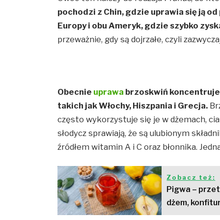
pochodzi z Chin, gdzie uprawia się ją o
Europy i obu Ameryk, gdzie szybko zysk
przeważnie, gdy są dojrzałe, czyli zazwycz
Obecnie
uprawa
brzoskwiń koncentruje 
takich jak Włochy, Hiszpania i Grecja.
Brz
często wykorzystuje się je w dżemach, cia
słodycz sprawiają, że są ulubionym skład
źródłem witamin A i C oraz błonnika. Jedna
Zobacz też:
Pigwa – przet
dżem, konfitu