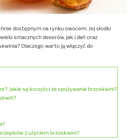
chnie dostępnym na rynku owocem. Jej słodki
ielu smacznych deserów, jak i dań oraz
skwinia? Dlaczego warto ją włączyć do
ze? Jakie są korzyści ze spożywania brzoskwini?
oskwiń?
a?
 przepisów z użyciem brzoskwini?