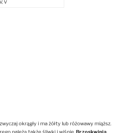
V, V
azwyczaj okrągły i ma żółty lub różowawy miąższ.
órego należą także śliwki i wiśnie.
Brzoskwinia