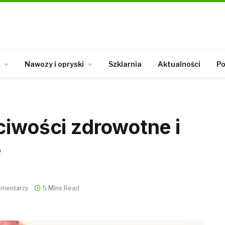
Nawozy i opryski
Szklarnia
Aktualności
Po
ciwości zdrowotne i
e
omentarzy
5 Mins Read