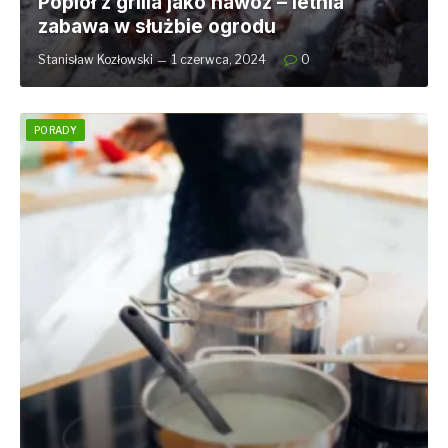
Popiół z grilla jako nawóz – letnia
zabawa w służbie ogrodu
Stanisław Kozłowski
1 czerwca, 2024
0
PORADY