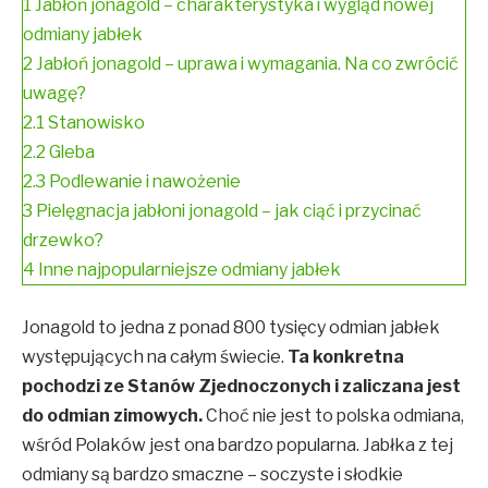
1
Jabłoń jonagold – charakterystyka i wygląd nowej
odmiany jabłek
2
Jabłoń jonagold – uprawa i wymagania. Na co zwrócić
uwagę?
2.1
Stanowisko
2.2
Gleba
2.3
Podlewanie i nawożenie
3
Pielęgnacja jabłoni jonagold – jak ciąć i przycinać
drzewko?
4
Inne najpopularniejsze odmiany jabłek
Jonagold to jedna z ponad 800 tysięcy odmian jabłek
występujących na całym świecie.
Ta konkretna
pochodzi ze Stanów Zjednoczonych i zaliczana jest
do odmian zimowych.
Choć nie jest to polska odmiana,
wśród Polaków jest ona bardzo popularna. Jabłka z tej
odmiany są bardzo smaczne – soczyste i słodkie