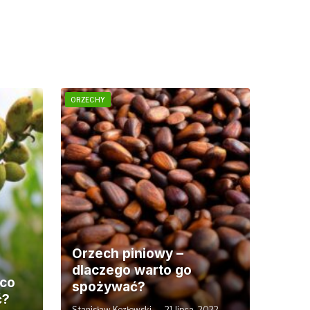
ORZECHY
Orzech piniowy –
dlaczego warto go
 co
spożywać?
ć?
Stanisław Kozłowski
21 lipca, 2022