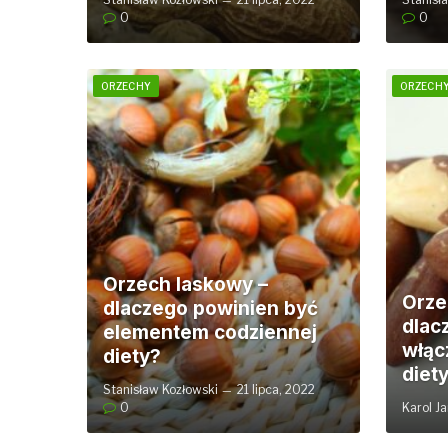
0
0
ORZECHY
ORZECH
Orzech laskowy –
Orzec
dlaczego powinien być
dlac
elementem codziennej
włąc
diety?
diet
Stanisław Kozłowski
21 lipca, 2022
0
Karol J