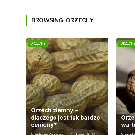
BROWSING:
ORZECHY
ORZECHY
ORZECH
Orzech ziemny –
dlaczego jest tak bardzo
Orze
ceniony?
wart
Stanisław Kozłowski
21 lipca, 2022
Stanisł