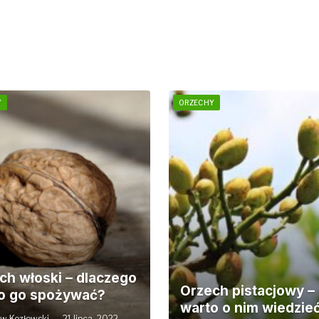
Y
ORZECHY
ch włoski – dlaczego
Orzech pistacjowy –
o go spożywać?
warto o nim wiedzie
aw Kozłowski
21 lipca, 2022