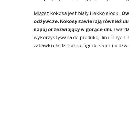
Miąższ kokosa jest biały i lekko słodki.
Ow
odżywcze. Kokosy zawierają również duż
napój orzeźwiający w gorące dni.
Twarda
wykorzystywana do produkcji lin i innych m
zabawki dla dzieci (np. figurki słoni, niedź