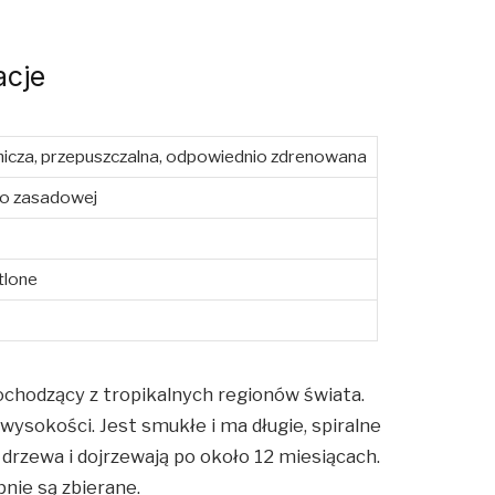
acje
nicza, przepuszczalna, odpowiednio zdrenowana
do zasadowej
etlone
ochodzący z tropikalnych regionów świata.
sokości. Jest smukłe i ma długie, spiralne
 drzewa i dojrzewają po około 12 miesiącach.
ępnie są zbierane.