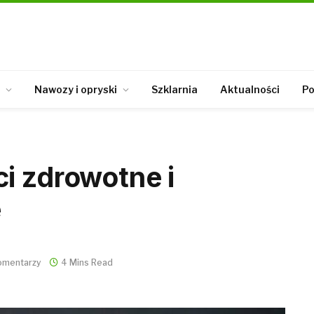
Nawozy i opryski
Szklarnia
Aktualności
Po
i zdrowotne i
e
omentarzy
4 Mins Read