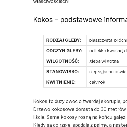
właściwościach!
Kokos – podstawowe inform
RODZAJ GLEBY:
piaszczysta, próch
ODCZYN GLEBY:
od lekko kwaśnej 
WILGOTNOŚĆ:
gleba wilgotna
STANOWISKO:
ciepłe, jasno oświ
KWITNIENIE:
cały rok
Kokos to duży owoc o twardej skorupie, p
Drzewo kokosowe dorasta do 30 metrów wy
liście. Same kokosy rosną na końcu gałęzi
Kiedy są dojrzałe, spadają z palmy, a nast