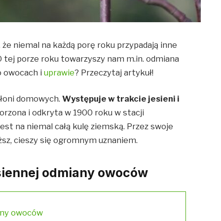
e, że niemal na każdą porę roku przypadają inne
 tej porze roku towarzyszy nam m.in. odmiana
 o owocach i
uprawie
? Przeczytaj artykuł!
abłoni domowych.
Występuje w trakcie jesieni i
orzona i odkryta w 1900 roku w stacji
st na niemal całą kulę ziemską. Przez swoje
ąższ, cieszy się ogromnym uznaniem.
esiennej odmiany owoców
iany owoców