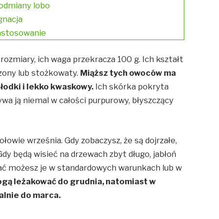
 odmiany lobo
gnacja
zastosowanie
rozmiary, ich waga przekracza 100 g. Ich kształt
czony lub stożkowaty.
Miąższ tych owoców ma
 słodki i lekko kwaskowy.
Ich skórka pokryta
ywa ją niemal w całości purpurowy, błyszczący
ołowie września. Gdy zobaczysz, że są dojrzałe,
Gdy będą wisieć na drzewach zbyt długo, jabłoń
ać możesz je w standardowych warunkach lub w
gą leżakować do grudnia, natomiast w
lnie do marca.