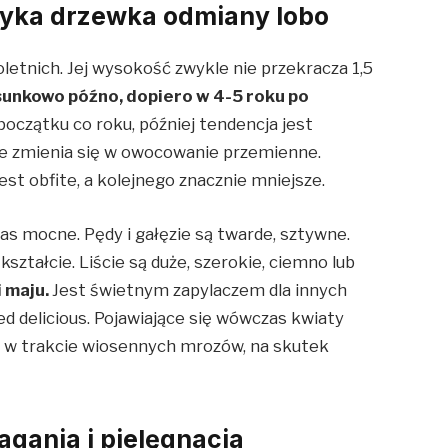
tyka drzewka odmiany lobo
loletnich. Jej wysokość zwykle nie przekracza 1,5
unkowo późno, dopiero w 4-5 roku po
 początku co roku, później tendencja jest
 zmienia się w owocowanie przemienne.
st obfite, a kolejnego znacznie mniejsze.
as mocne. Pędy i gałęzie są twarde, sztywne.
kształcie. Liście są duże, szerokie, ciemno lub
i maju.
Jest świetnym zapylaczem dla innych
red delicious. Pojawiające się wówczas kwiaty
j, w trakcie wiosennych mrozów, na skutek
agania i pielęgnacja