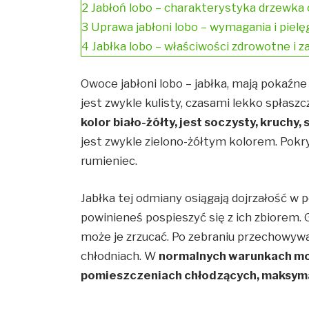
2
Jabłoń lobo – charakterystyka drzewka
3
Uprawa jabłoni lobo – wymagania i pielę
4
Jabłka lobo – właściwości zdrowotne i 
Owoce jabłoni lobo – jabłka, mają pokaźne 
jest zwykle kulisty, czasami lekko spłasz
kolor biało-żółty, jest soczysty, kruchy,
jest zwykle zielono-żółtym kolorem. Pokr
rumieniec.
Jabłka tej odmiany osiągają dojrzałość w p
powinieneś pospieszyć się z ich zbiorem. 
może je zrzucać. Po zebraniu przechowyw
chłodniach. W
normalnych warunkach mo
pomieszczeniach chłodzących, maksyma