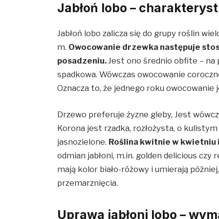
Jabłoń lobo – charakterys
Jabłoń lobo zalicza się do grupy roślin wie
m.
Owocowanie drzewka następuje stos
posadzeniu.
Jest ono średnio obfite – na
spadkowa. Wówczas owocowanie coroczne
Oznacza to, że jednego roku owocowanie je
Drzewo preferuje żyzne gleby, Jest wówcz
Korona jest rzadka, rozłożysta, o kulistym 
jasnozielone.
Roślina kwitnie w kwietniu 
odmian jabłoni, m.in. golden delicious czy 
mają kolor biało-różowy i umierają późnie
przemarznięcia.
Uprawa jabłoni lobo – wym