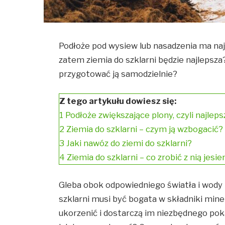
Podłoże pod wysiew lub nasadzenia ma najw
zatem ziemia do szklarni będzie najlepsz
przygotować ją samodzielnie?
Z tego artykułu dowiesz się:
1
Podłoże zwiększające plony, czyli najleps
2
Ziemia do szklarni – czym ją wzbogacić?
3
Jaki nawóz do ziemi do szklarni?
4
Ziemia do szklarni – co zrobić z nią jesie
Gleba obok odpowiedniego światła i wody
szklarni musi być bogata w składniki min
ukorzenić i dostarczą im niezbędnego poka