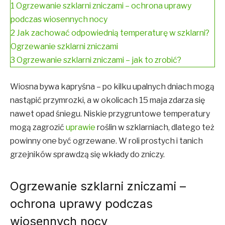
1
Ogrzewanie szklarni zniczami – ochrona uprawy
podczas wiosennych nocy
2
Jak zachować odpowiednią temperaturę w szklarni?
Ogrzewanie szklarni zniczami
3
Ogrzewanie szklarni zniczami – jak to zrobić?
Wiosna bywa kapryśna – po kilku upalnych dniach mogą
nastąpić przymrozki, a w okolicach 15 maja zdarza się
nawet opad śniegu. Niskie przygruntowe temperatury
mogą zagrozić
uprawie
roślin w szklarniach, dlatego też
powinny one być ogrzewane. W roli prostych i tanich
grzejników sprawdzą się wkłady do zniczy.
Ogrzewanie szklarni zniczami –
ochrona uprawy podczas
wiosennych nocy