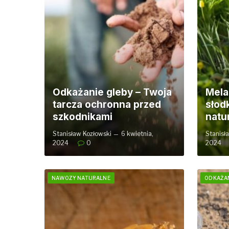
Odkażanie gleby – Twoja
Mela
tarcza ochronna przed
słodk
szkodnikami
natu
Stanisław Kozłowski
6 kwietnia,
Stanisł
2024
0
2024
NAWOZY NATURALNE
ODKAŻAN