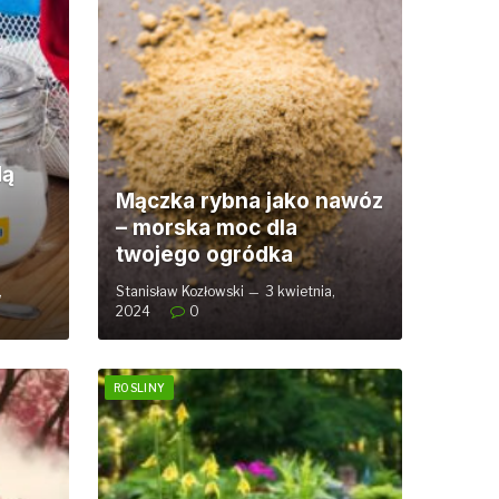
dą
Mączka rybna jako nawóz
– morska moc dla
twojego ogródka
,
Stanisław Kozłowski
3 kwietnia,
2024
0
ROSLINY