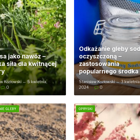
Odkażanie gleby so
sa jako nawóz –
oczyszczoną –
a siła dla kwitnącej
zastosowania
ry
popularnego środka
aw Kozłowski
5 kwietnia,
Stanisław Kozłowski
3 kwietnia
0
2024
0
IE GLEBY
OPRYSKI