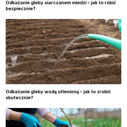
Odkażanie gleby siarczanem miedzi – jak to robić
bezpiecznie?
Odkażanie gleby wodą utlenioną – jak to zrobić
skutecznie?