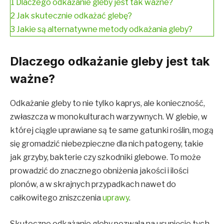
1
Dlaczego odkażanie gleby jest tak ważne?
2
Jak skutecznie odkażać glebę?
3
Jakie są alternatywne metody odkażania gleby?
Dlaczego odkażanie gleby jest tak
ważne?
Odkażanie gleby to nie tylko kaprys, ale konieczność,
zwłaszcza w monokulturach warzywnych. W glebie, w
której ciągle uprawiane są te same gatunki roślin, mogą
się gromadzić niebezpieczne dla nich patogeny, takie
jak grzyby, bakterie czy szkodniki glebowe. To może
prowadzić do znacznego obniżenia jakości i ilości
plonów, a w skrajnych przypadkach nawet do
całkowitego zniszczenia
uprawy
.
Skuteczne odkażanie gleby pozwala na usunięcie tych