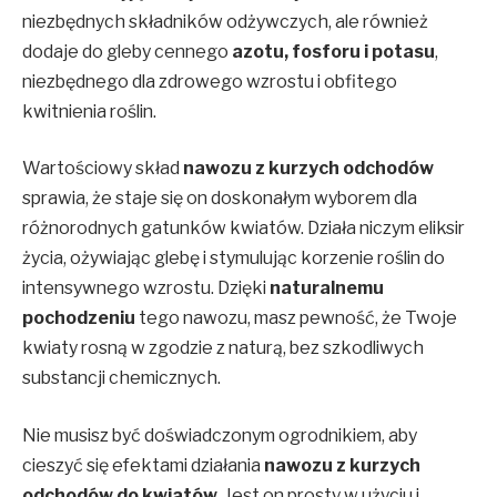
niezbędnych składników odżywczych, ale również
dodaje do gleby cennego
azotu, fosforu i potasu
,
niezbędnego dla zdrowego wzrostu i obfitego
kwitnienia roślin.
Wartościowy skład
nawozu z kurzych odchodów
sprawia, że staje się on doskonałym wyborem dla
różnorodnych gatunków kwiatów. Działa niczym eliksir
życia, ożywiając glebę i stymulując korzenie roślin do
intensywnego wzrostu. Dzięki
naturalnemu
pochodzeniu
tego nawozu, masz pewność, że Twoje
kwiaty rosną w zgodzie z naturą, bez szkodliwych
substancji chemicznych.
Nie musisz być doświadczonym ogrodnikiem, aby
cieszyć się efektami działania
nawozu z kurzych
odchodów do kwiatów
. Jest on prosty w użyciu i