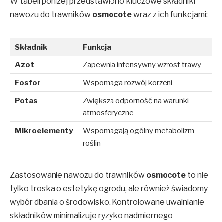
W tabeli poniżej przedstawiono kluczowe składniki
nawozu do trawników
osmocote
wraz z ich funkcjami:
Składnik
Funkcja
Azot
Zapewnia intensywny wzrost trawy
Fosfor
Wspomaga rozwój korzeni
Potas
Zwiększa odporność na warunki
atmosferyczne
Mikroelementy
Wspomagają ogólny metabolizm
roślin
Zastosowanie nawozu do trawników
osmocote
to nie
tylko troska o estetykę ogrodu, ale również świadomy
wybór dbania o środowisko. Kontrolowane uwalnianie
składników minimalizuje ryzyko nadmiernego