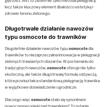
gęstości. Jest to zatem nie tylko metoda pielęgnacji,
lecz także kluczowy element dbałości o estetykę i
zdrowie terenu zielonego.
Długotrwałe działanie nawozów
typu osmocote do trawników
Długoletnie działanie nawozów typu
osmocote
dla
trawników to niezaprzeczalna innowacja w pielęgnacji
zielonych trawiastych obszarów. W porównaniu do
tradycyjnych nawozów,
osmocote
oferuje nie tylko
skuteczną, ale także długotrwałą formułę odżywczą,
która przekształca standardową pielęgnację trawnika
w wyjątkowe doświadczenie ogrodnicze.
Dlaczego więc
osmocote
stało się synonimem
nowoczesnej opieki nad trawnikiem? To pytanie