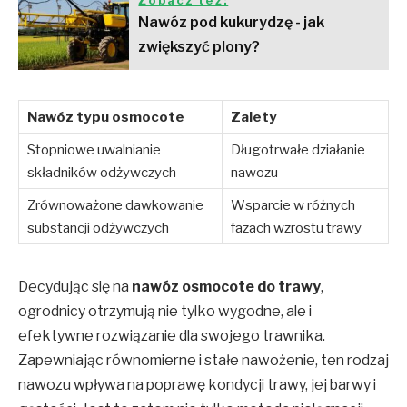
Nawóz pod kukurydzę - jak
zwiększyć plony?
Nawóz typu osmocote
Zalety
Stopniowe uwalnianie
Długotrwałe działanie
składników odżywczych
nawozu
Zrównoważone dawkowanie
Wsparcie w różnych
substancji odżywczych
fazach wzrostu trawy
Decydując się na
nawóz osmocote do trawy
,
ogrodnicy otrzymują nie tylko wygodne, ale i
efektywne rozwiązanie dla swojego trawnika.
Zapewniając równomierne i stałe nawożenie, ten rodzaj
nawozu wpływa na poprawę kondycji trawy, jej barwy i