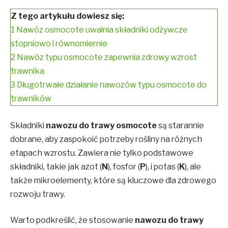
Z tego artykułu dowiesz się:
1
Nawóz osmocote uwalnia składniki odżywcze
stopniowo i równomiernie
2
Nawóz typu osmocote zapewnia zdrowy wzrost
trawnika
3
Długotrwałe działanie nawozów typu osmocote do
trawników
Składniki
nawozu do trawy osmocote
są starannie
dobrane, aby zaspokoić potrzeby rośliny na różnych
etapach wzrostu. Zawiera nie tylko podstawowe
składniki, takie jak azot (
N
), fosfor (
P
), i potas (
K
), ale
także mikroelementy, które są kluczowe dla zdrowego
rozwoju trawy.
Warto podkreślić, że stosowanie
nawozu do trawy