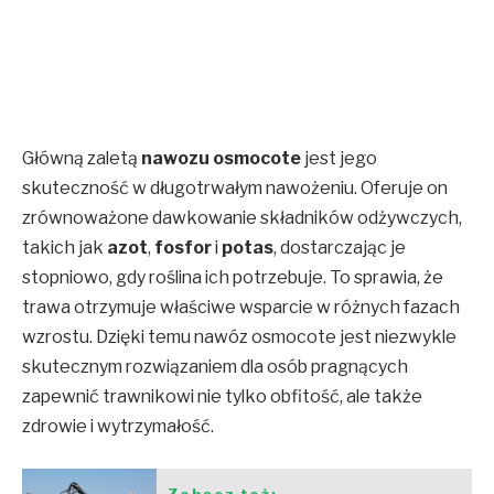
Główną zaletą
nawozu osmocote
jest jego
skuteczność w długotrwałym nawożeniu. Oferuje on
zrównoważone dawkowanie składników odżywczych,
takich jak
azot
,
fosfor
i
potas
, dostarczając je
stopniowo, gdy roślina ich potrzebuje. To sprawia, że
trawa otrzymuje właściwe wsparcie w różnych fazach
wzrostu. Dzięki temu nawóz osmocote jest niezwykle
skutecznym rozwiązaniem dla osób pragnących
zapewnić trawnikowi nie tylko obfitość, ale także
zdrowie i wytrzymałość.
Zobacz też: