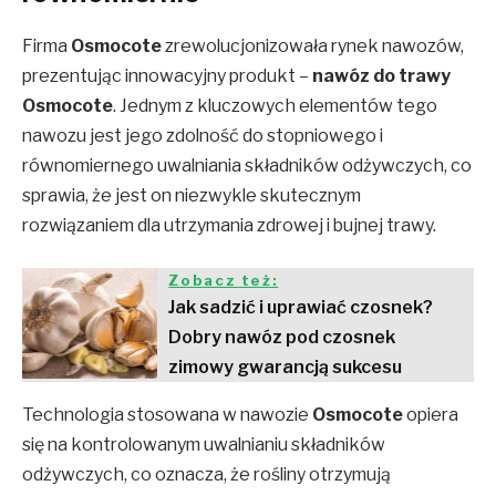
Firma
Osmocote
zrewolucjonizowała rynek nawozów,
prezentując innowacyjny produkt –
nawóz do trawy
Osmocote
. Jednym z kluczowych elementów tego
nawozu jest jego zdolność do stopniowego i
równomiernego uwalniania składników odżywczych, co
sprawia, że jest on niezwykle skutecznym
rozwiązaniem dla utrzymania zdrowej i bujnej trawy.
Zobacz też:
Jak sadzić i uprawiać czosnek?
Dobry nawóz pod czosnek
zimowy gwarancją sukcesu
Technologia stosowana w nawozie
Osmocote
opiera
się na kontrolowanym uwalnianiu składników
odżywczych, co oznacza, że rośliny otrzymują