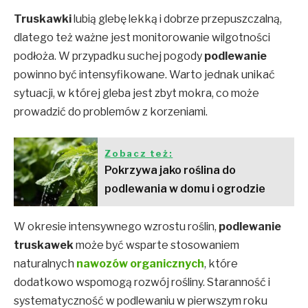
Truskawki
lubią glebę lekką i dobrze przepuszczalną,
dlatego też ważne jest monitorowanie wilgotności
podłoża. W przypadku suchej pogody
podlewanie
powinno być intensyfikowane. Warto jednak unikać
sytuacji, w której gleba jest zbyt mokra, co może
prowadzić do problemów z korzeniami.
Zobacz też:
Pokrzywa jako roślina do
podlewania w domu i ogrodzie
W okresie intensywnego wzrostu roślin,
podlewanie
truskawek
może być wsparte stosowaniem
naturalnych
nawozów organicznych
, które
dodatkowo wspomogą rozwój rośliny. Staranność i
systematyczność w podlewaniu w pierwszym roku