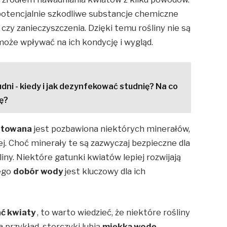
potencjalnie szkodliwe substancje chemiczne
czy zanieczyszczenia. Dzięki temu rośliny nie są
 może wpływać na ich kondycję i wygląd.
dni - kiedy i jak dezynfekować studnię? Na co
ę?
otowana
jest pozbawiona niektórych minerałów,
. Choć minerały te są zazwyczaj bezpieczne dla
iny. Niektóre gatunki kwiatów lepiej rozwijają
tego
dobór wody
jest kluczowy dla ich
ać kwiaty
, to warto wiedzieć, że niektóre rośliny
 przykład, storczyki lubią
miękką wodę
,