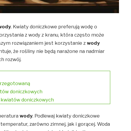
wody
. Kwiaty doniczkowe preferują wodę o
korzystania z wody z kranu, która często może
pszym rozwiązaniem jest korzystanie z
wody
tuje, że rośliny nie będą narażone na nadmiar
ch rozwój.
przegotowaną
iatów doniczkowych
u kwiatów doniczkowych
peratura
wody
. Podlewaj kwiaty doniczkowe
h temperatur, zarówno zimnej, jak i gorącej. Woda