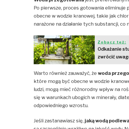
Po pierwsze, proces gotowania eliminuje 
obecne w wodzie kranowej, takie jak chlor 
narażone na działanie tych substancji, co
Zobacz też:
Odkażanie stu
zwrócić uwag
Warto również zauważyć, że
woda przeg
które mogą być obecne w wodzie kranowej
ludzi, mogą mieć różnorodny wpływ na rośl
się w warunkach ubogich w minerały, dla
odpowiedniego wzrostu.
Jeśli zastanawiasz się,
jaką wodą podlew
są szczególnie wrażliwe na jakość wody. Na