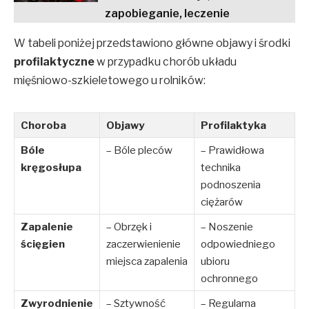
zapobieganie, leczenie
W tabeli poniżej przedstawiono główne objawy i środki
profilaktyczne
w przypadku chorób układu
mięśniowo-szkieletowego u rolników:
Choroba
Objawy
Profilaktyka
Bóle
– Bóle pleców
– Prawidłowa
kręgosłupa
technika
podnoszenia
ciężarów
Zapalenie
– Obrzęk i
– Noszenie
ścięgien
zaczerwienienie
odpowiedniego
miejsca zapalenia
ubioru
ochronnego
Zwyrodnienie
– Sztywność
– Regularna