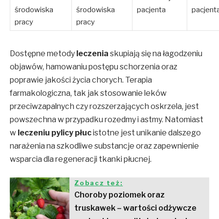
środowiska
środowiska
pacjenta
pacjent
pracy
pracy
Dostępne metody
leczenia
skupiają się na łagodzeniu
objawów, hamowaniu postępu schorzenia oraz
poprawie jakości życia chorych. Terapia
farmakologiczna, tak jak stosowanie leków
przeciwzapalnych czy rozszerzających oskrzela, jest
powszechna w przypadku rozedmy i astmy. Natomiast
w
leczeniu pylicy płuc
istotne jest unikanie dalszego
narażenia na szkodliwe substancje oraz zapewnienie
wsparcia dla regeneracji tkanki płucnej.
Zobacz też:
Choroby poziomek oraz
truskawek – wartości odżywcze