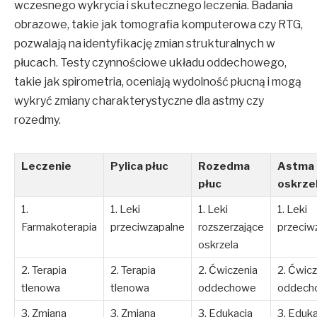
wczesnego wykrycia i skutecznego leczenia. Badania
obrazowe, takie jak tomografia komputerowa czy RTG,
pozwalają na identyfikację zmian strukturalnych w
płucach. Testy czynnościowe układu oddechowego,
takie jak spirometria, oceniają wydolność płucną i mogą
wykryć zmiany charakterystyczne dla astmy czy
rozedmy.
Leczenie
Pylica płuc
Rozedma
Astma
płuc
oskrze
1.
1. Leki
1. Leki
1. Leki
Farmakoterapia
przeciwzapalne
rozszerzające
przeciw
oskrzela
2. Terapia
2. Terapia
2. Ćwiczenia
2. Ćwicz
tlenowa
tlenowa
oddechowe
oddech
3. Zmiana
3. Zmiana
3. Edukacja
3. Eduka