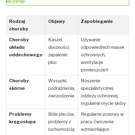
leczenie
Rodzaj
Objawy
Zapobieganie
choroby
Choroby
Kaszel,
Używanie
układu
duszności,
odpowiednich masek
oddechowego
zapalenie
ochronnych,
płuc
wentylacja
pomieszczeń
Choroby
Wysypki,
Noszenie
skórne
podrażnienia,
specjalistycznej
owrzodzenia
odzieży ochronnej,
regularne mycie skóry
Problemy
Bóle pleców,
Regularne przerwy w
kręgosłupa
problemy z
pracy, ćwiczenia
ruchomością
wzmacniające