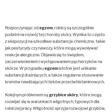
Rozpoczynając od
egzem
, rolnicy są szczególnie
podatni na rozwój tej choroby skóry. Wynika to często
z ekspozycji na szkodliwe substancje chemiczne, takie
jak pestycydy czy nawozy, które mogą wywoływać
reakcje alergiczne. Objawia się to świądem,
zaczerwienieniem i występowaniem pęcherzyków na
skórze. W przypadku
egzem
istotne jest unikanie
substancji drażniących, a także regularne stosowanie
kremów nawilżających i leków przeciwhistaminowych.
Kolejnym problemem są
grzybice skóry
, które mogą
rozwijać się w warunkach wilgotnych, typowych dla
rolniczej pracy. Wilgotność sprzyja rozwojowi grzybów,