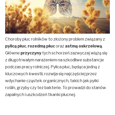
Choroby płuc rolników to złożony problem związany z
pylicą płuc
,
rozedmą płuc
oraz
astmą oskrzelową
.
Główne
przyczyny
tych schorzeń zazwyczaj wiążą się
z długotrwałym narażeniem na szkodliwe substancje
podczas pracy rolniczej. Pylica płuc, będąca jedną z
kluczowych kwestii, rozwija się najczęściej przez
wdychanie cząstek organicznych, takich jak pyłki
roślin, grzyby czy też bakterie. To prowadzi do stanów
zapalnych i uszkodzeń tkanki płucnej.