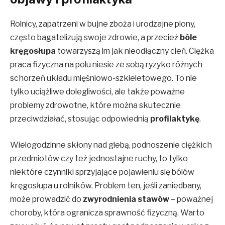
Rolnicy, zapatrzeni w bujne zboża i urodzajne plony,
często bagatelizują swoje zdrowie, a przecież
bóle
kręgosłupa
towarzyszą im jak nieodłączny cień. Ciężka
praca fizyczna na polu niesie ze sobą ryzyko różnych
schorzeń układu mięśniowo-szkieletowego. To nie
tylko uciążliwe dolegliwości, ale także poważne
problemy zdrowotne, które można skutecznie
przeciwdziałać, stosując odpowiednią
profilaktykę
.
Wielogodzinne skłony nad glebą, podnoszenie ciężkich
przedmiotów czy też jednostajne ruchy, to tylko
niektóre czynniki sprzyjające pojawieniu się bólów
kręgosłupa u rolników. Problem ten, jeśli zaniedbany,
może prowadzić do
zwyrodnienia stawów
– poważnej
choroby, która ogranicza sprawność fizyczną. Warto