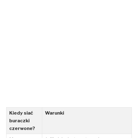
Kiedy siać
Warunki
buraczki
czerwone?