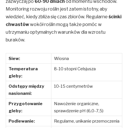
zazwyczaj po
60-90 dniach
od momentu wschodów.
Monitoring rozwoju roślin jest zatem istotny, aby
wiedzieć, kiedy zbliża się czas zbiorów. Regularne
ścinki
chwastów
wokół roślin mogą także pomóc w
utrzymaniu optymalnych warunków dla wzrostu
buraków.
Siew:
Wiosna
Temperatura
8-10 stopni Celsjusza
gleby:
Odstępy między
10-15 centymetrów
nasionami:
Przygotowanie
Nawożenie organiczne,
gleby:
sprawdzenie pH (6,0-7,5)
Podlewanie:
Regularne, unikanie przemoczenia