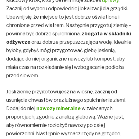
kluczowy krok, który determinuje sukces
uprawy
.
Zacznij od wyboru odpowiedniej lokalizacji dla grządki.
Upewnij się, że miejsce to jest dobrze oświetlone i
chronione przed wiatrem. Następnie przygotuj ziemię –
powinna być dobrze spulchniona,
zbogata w składniki
odżywcze
oraz dobrze przepuszczająca wodę. Idealnie
byłoby, gdybyś mógł przygotować glebę jesienią,
dodając do niej organiczne nawozy lub kompost, aby
miała czas na rozkładanie się i wzbogacanie podłoża
przed siewem.
Jeśli ziemię przygotowujesz na wiosnę, zacznij od
usunięcia chwastów oraz luźnego spulchnienia ziemi.
Dodaj do niej
nawozy mineralne
w zalecanych
proporcjach, zgodnie z analizą glebową. Ważne jest,
aby równomiernie rozłożyć nawozy po całej
powierzchni. Następnie wyznacz rzędy na grządce,