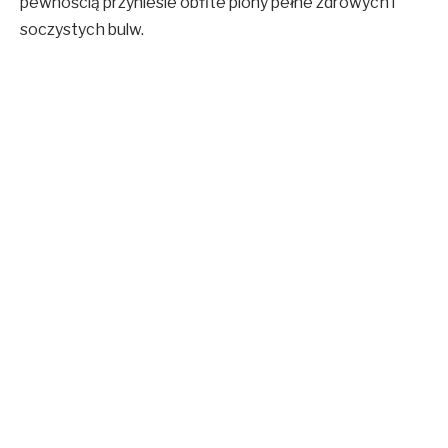
pewnością przyniesie obfite plony pełne zdrowych i
soczystych bulw.