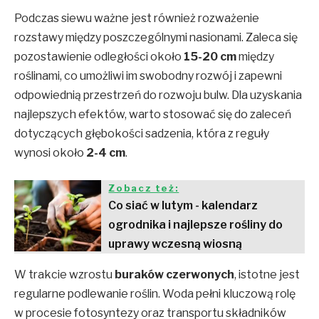
Podczas siewu ważne jest również rozważenie
rozstawy między poszczególnymi nasionami. Zaleca się
pozostawienie odległości około
15-20 cm
między
roślinami, co umożliwi im swobodny rozwój i zapewni
odpowiednią przestrzeń do rozwoju bulw. Dla uzyskania
najlepszych efektów, warto stosować się do zaleceń
dotyczących głębokości sadzenia, która z reguły
wynosi około
2-4 cm
.
Zobacz też:
Co siać w lutym - kalendarz
ogrodnika i najlepsze rośliny do
uprawy wczesną wiosną
W trakcie wzrostu
buraków czerwonych
, istotne jest
regularne podlewanie roślin. Woda pełni kluczową rolę
w procesie fotosyntezy oraz transportu składników