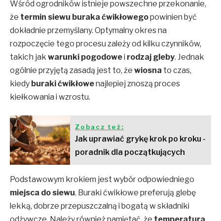
Wśród ogrodników istnieje powszechne przekonanie,
że
termin siewu buraka ćwikłowego
powinien być
dokładnie przemyślany. Optymalny okres na
rozpoczęcie tego procesu zależy od kilku czynników,
takich jak
warunki pogodowe
i
rodzaj gleby
. Jednak
ogólnie przyjętą zasadą jest to, że
wiosna
to czas,
kiedy
buraki ćwikłowe
najlepiej znoszą proces
kiełkowania i wzrostu.
Zobacz też:
Jak uprawiać grykę krok po kroku -
poradnik dla początkujących
Podstawowym krokiem jest wybór odpowiedniego
miejsca do siewu
. Buraki ćwikłowe preferują glebę
lekką, dobrze przepuszczalną i bogatą w składniki
odżywcze. Należy również pamiętać, że
temperatura