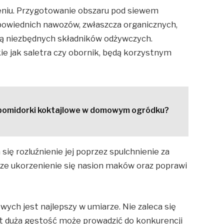
eniu. Przygotowanie obszaru pod siewem
wiednich nawozów, zwłaszcza organicznych,
zą niezbędnych składników odżywczych.
e jak saletra czy obornik, będą korzystnym
pomidorki koktajlowe w domowym ogródku?
a się rozluźnienie jej poprzez spulchnienie za
sze ukorzenienie się nasion maków oraz poprawi
ch jest najlepszy w umiarze. Nie zaleca się
t duża gęstość może prowadzić do konkurencji