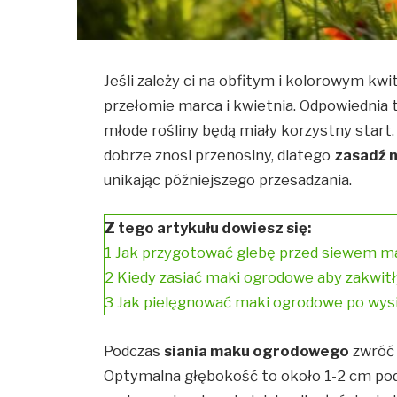
Jeśli zależy ci na obfitym i kolorowym kw
przełomie marca i kwietnia. Odpowiednia 
młode rośliny będą miały korzystny start. 
dobrze znosi przenosiny, dlatego
zasadź 
unikając późniejszego przesadzania.
Z tego artykułu dowiesz się:
1
Jak przygotować glebę przed siewem 
2
Kiedy zasiać maki ogrodowe aby zakwit
3
Jak pielęgnować maki ogrodowe po wysi
Podczas
siania maku ogrodowego
zwróć
Optymalna głębokość to około 1-2 cm pod