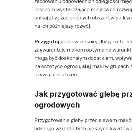
zachowaniu odpowiednich odległości międ
roślinom wystarczająco miejsca do rozwoju
unikaj zbyt zacienionych obszarów podcz
na ich późniejszy rozwój.
Przygotuj
glebę wcześniej, dbając o to, a
zagwarantuje makom optymalne warunki d
mogą być doskonałym dodatkiem, wpływając
na estetyce ogrodu,
siej
maki w grupach, 
ożywią przestrzeń.
Jak przygotować glebę p
ogrodowych
Przygotowanie gleby przed siewem makó
udanego wzrostu tych pięknych kwiatów.