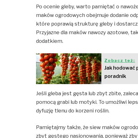
Po ocenie gleby, warto pamiętać o nawoż
maków ogrodowych obejmuje dodanie odpo
które poprawią strukturę gleby i dostarc
Przyjazne dla maków nawozy azotowe, taki
dodatkiem.
Zobacz też:
Jak hodować 
poradnik
Jeśli gleba jest gęsta lub zbyt zbite, zalec
pomocą grabi lub motyki. To umożliwi lep
dyfuzję tlenu do korzeni roślin.
Pamiętajmy także, że siew maków ogrodowy
zbyt gęstego nasionowania, ponieważ zby