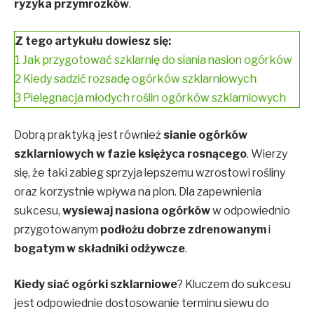
ryzyka przymrozków
.
Z tego artykułu dowiesz się:
1
Jak przygotować szklarnię do siania nasion ogórków
2
Kiedy sadzić rozsadę ogórków szklarniowych
3
Pielęgnacja młodych roślin ogórków szklarniowych
Dobrą praktyką jest również
sianie ogórków
szklarniowych w fazie księżyca rosnącego
. Wierzy
się, że taki zabieg sprzyja lepszemu wzrostowi rośliny
oraz korzystnie wpływa na plon. Dla zapewnienia
sukcesu,
wysiewaj nasiona ogórków
w odpowiednio
przygotowanym
podłożu dobrze zdrenowanym
i
bogatym w składniki odżywcze
.
Kiedy siać ogórki szklarniowe
? Kluczem do sukcesu
jest odpowiednie dostosowanie terminu siewu do