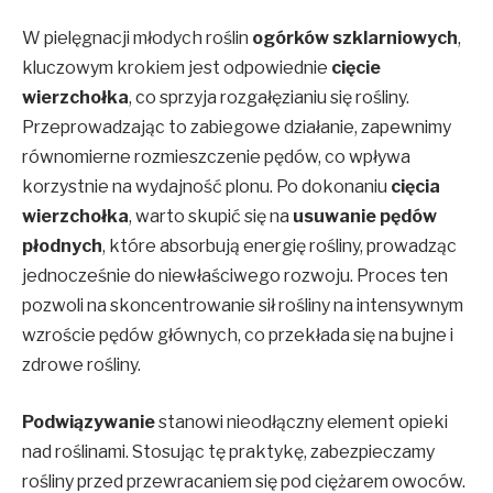
W pielęgnacji młodych roślin
ogórków szklarniowych
,
kluczowym krokiem jest odpowiednie
cięcie
wierzchołka
, co sprzyja rozgałęzianiu się rośliny.
Przeprowadzając to zabiegowe działanie, zapewnimy
równomierne rozmieszczenie pędów, co wpływa
korzystnie na wydajność plonu. Po dokonaniu
cięcia
wierzchołka
, warto skupić się na
usuwanie pędów
płodnych
, które absorbują energię rośliny, prowadząc
jednocześnie do niewłaściwego rozwoju. Proces ten
pozwoli na skoncentrowanie sił rośliny na intensywnym
wzroście pędów głównych, co przekłada się na bujne i
zdrowe rośliny.
Podwiązywanie
stanowi nieodłączny element opieki
nad roślinami. Stosując tę praktykę, zabezpieczamy
rośliny przed przewracaniem się pod ciężarem owoców.