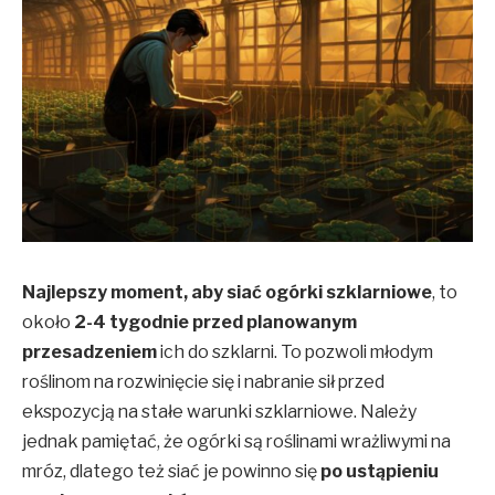
Najlepszy moment, aby siać ogórki szklarniowe
, to
około
2-4 tygodnie przed planowanym
przesadzeniem
ich do szklarni. To pozwoli młodym
roślinom na rozwinięcie się i nabranie sił przed
ekspozycją na stałe warunki szklarniowe. Należy
jednak pamiętać, że ogórki są roślinami wrażliwymi na
mróz, dlatego też siać je powinno się
po ustąpieniu