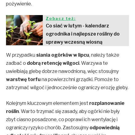
pożywienie.
Zobacz też:
Co siać w lutym - kalendarz
ogrodnika i najlepsze rośliny do
uprawy wczesną wiosną
W przypadku
siania ogórków w lipcu
, należy także
zadbać o
dobrą retencję wilgoci
. Warzywa te
uwielbiają glebę dobrze nawodnioną, więc stosujmy
warstwę torfu
na powierzchni grządki. Pomoże to
zatrzymać wilgoć i jednocześnie ograniczy erozję gleby.
Kolejnym kluczowym elementem jest
rozplanowanie
roślin
. Warto trzymać się zasady, aby ogórki nie były
zbyt ciasno posadzone, co poprawi ich wentylację i
ograniczy ryzyko chorób. Zastosujmy
odpowiednią