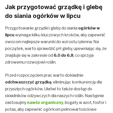
Jak przygotować grządkę i glebę
do siania ogórków w lipcu
Przygotowanie grządki i gleby do siania
ogórków w
lipcu
wymaga kilku kluczowych kroków, aby zapewnić
owocom najlepsze warunki do wzrostu i plenna. Na
początek, warto sprawdzić pH gleby, upewniając się, że
znajduje się w zakresie od
6.0 do 6.8
, co sprzyja
zdrowemu rozwojowi roślin.
Przed rozpoczęciem prac warto dokładnie
odchwaszczyć grządkę
, eliminując konkurencję dla
przyszłych ogórków. Ułatwi to także dostęp do
składników odżywczych dla naszych roślin. Następnie
zastosujmy
nawóz organiczny
, bogaty w azot, fosfor i
potas, aby zapewnić ogórkom pełnowartościowe