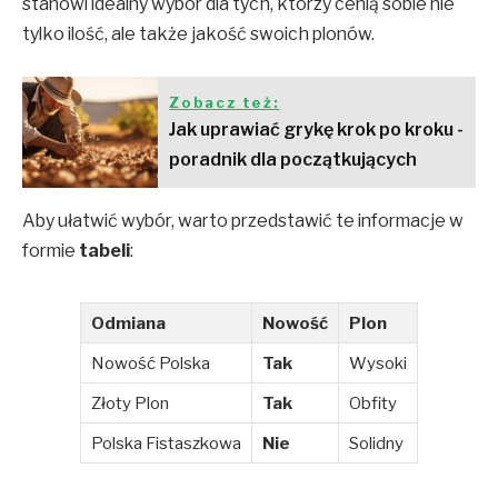
stanowi idealny wybór dla tych, którzy cenią sobie nie
tylko ilość, ale także jakość swoich plonów.
Zobacz też:
Jak uprawiać grykę krok po kroku -
poradnik dla początkujących
Aby ułatwić wybór, warto przedstawić te informacje w
formie
tabeli
:
Odmiana
Nowość
Plon
Nowość Polska
Tak
Wysoki
Złoty Plon
Tak
Obfity
Polska Fistaszkowa
Nie
Solidny