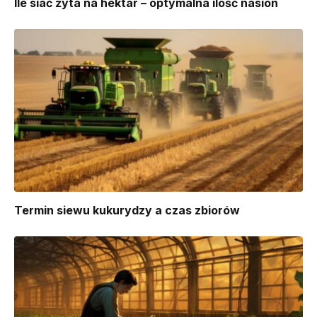
Ile siać żyta na hektar – optymalna ilość nasion
Termin siewu kukurydzy a czas zbiorów