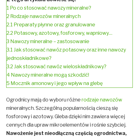
1
Po co stosować nawozy mineralne?
2
Rodzaje nawozów mineralnych
2.1
Preparaty płynne oraz granulowane
2.2
Potasowy, azotowy, fosforowy, wapniowy…
3
Nawozy mineralne – zastosowanie
3.1
Jak stosować nawóz potasowy oraz inne nawozy
jednoskładnikowe?
3.2
Jak stosować nawóz wieloskładnikowy?
4
Nawozy mineralne mogą szkodzić!
5
Mocznik amonowy i jego wpływ na glebę
Ogrodnicy mają do wyboru różne
rodzaje nawozów
mineralnych. Szczególną popularnością cieszą się
fosforowy i azotowy. Gleba dzięki nim zawiera więcej
cennych dla upraw mikroelementów i rośnie szybciej.
Nawożenie jest nieodłączną częścią ogrodnictwa,