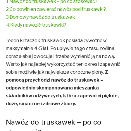
1
Nawóz do truskawek – po co stosować?
2
Co powinien zawierać nawóz pod truskawki?
3
Domowy nawóz do truskawek
4
Kiedy nawozić truskawki?
Jeden krzaczek truskawek posiada żywotność
maksymalnie 4-5 lat. Po upływie tego czasu, roślina
coraz słabiej owocuje i trzeba wymienić ją na nową.
Warto jak najlepiej wykorzystać ten okres i zapewnić
sobie możliwie jak największe coroczne plony.
Z
pomocą przychodzi nawóz do truskawek –
odpowiednio skomponowana mieszanka
składników odżywczych, która zapewni ci piękne,
duże, smaczne i zdrowe zbiory.
Nawóz do truskawek – po co