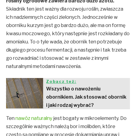
rośliny ogrodowe zawiera bardzo dużo azotu.
Składnik ten jest ważny dla rozwoju roślin, zwłaszcza
ich nadziemnych części zielonych. Jednocześnie w
oborniku kurzym jest go bardzo dużo, ale ma on formę
kwasu moczowego, który następnie jest rozkładany do
amoniaku. To o tyle wada, że obornik ten potrzebuje
długiego procesu fermentacji, a następnie i tak trzeba
go rozwadniać i stosować w zestawie z innymi
naturalnymi metodami nawożenia.
Zobacz też:
Wszystko o nawożeniu
obornikiem. Jak stosować obornik
i jaki rodzaj wybrać?
Ten
nawóz naturalny
jest bogaty w mikroelementy. Do
szczególnie ważnych należą bor i molibden, które
często są pomijane w procesie dokarmiania upraw i