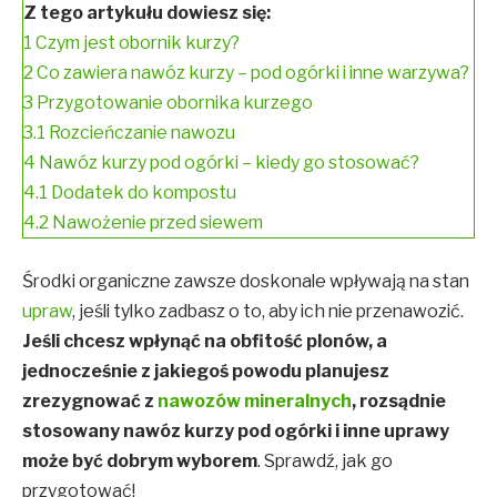
Z tego artykułu dowiesz się:
1
Czym jest obornik kurzy?
2
Co zawiera nawóz kurzy – pod ogórki i inne warzywa?
3
Przygotowanie obornika kurzego
3.1
Rozcieńczanie nawozu
4
Nawóz kurzy pod ogórki – kiedy go stosować?
4.1
Dodatek do kompostu
4.2
Nawożenie przed siewem
Środki organiczne zawsze doskonale wpływają na stan
upraw
, jeśli tylko zadbasz o to, aby ich nie przenawozić.
Jeśli chcesz wpłynąć na obfitość plonów, a
jednocześnie z jakiegoś powodu planujesz
zrezygnować z
nawozów mineralnych
, rozsądnie
stosowany nawóz kurzy pod ogórki i inne uprawy
może być dobrym wyborem
. Sprawdź, jak go
przygotować!