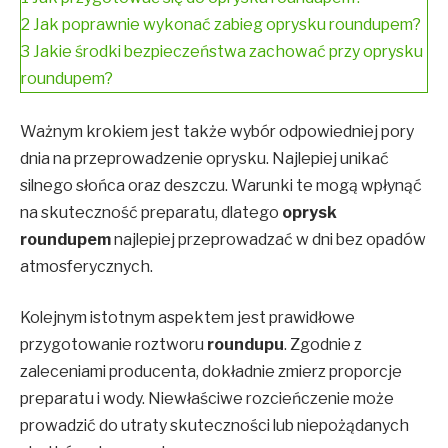
2
Jak poprawnie wykonać zabieg oprysku roundupem?
3
Jakie środki bezpieczeństwa zachować przy oprysku
roundupem?
Ważnym krokiem jest także wybór odpowiedniej pory
dnia na przeprowadzenie oprysku. Najlepiej unikać
silnego słońca oraz deszczu. Warunki te mogą wpłynąć
na skuteczność preparatu, dlatego
oprysk
roundupem
najlepiej przeprowadzać w dni bez opadów
atmosferycznych.
Kolejnym istotnym aspektem jest prawidłowe
przygotowanie roztworu
roundupu
. Zgodnie z
zaleceniami producenta, dokładnie zmierz proporcje
preparatu i wody. Niewłaściwe rozcieńczenie może
prowadzić do utraty skuteczności lub niepożądanych