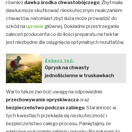
również
dawka środka chwastobójczego
. Zbyt mała
dawka może skutkować nieskutecznym zwalczaniem
chwastów, natomiast zbyt duża może prowadzić do
szkód na
uprawie
głównej. Dokładne przestrzeganie
zaleceń producenta co do ilości preparatu na hektar
jest niezbędne dla osiągnięcia optymalnych rezultatów.
Zobacz też:
Oprysk na chwasty
jednoliścienne w truskawkach
Warto także zwrócić uwagę na odpowiednie
przechowywanie opryskiwacza
oraz
bezpieczeństwo podczas zabiegu
. Staranność w
tych kwestiach przekłada się na skuteczność i
bezpieczeństwo całego procesu. Pamiętajmy, że
właściwe wykonanie zabiegu oprysku Roundupem to