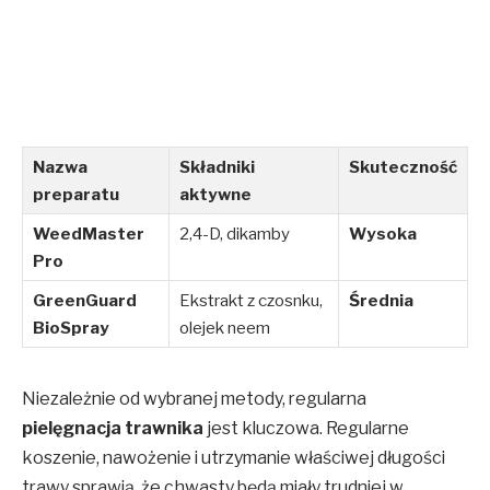
Nazwa
Składniki
Skuteczność
preparatu
aktywne
WeedMaster
2,4-D, dikamby
Wysoka
Pro
GreenGuard
Ekstrakt z czosnku,
Średnia
BioSpray
olejek neem
Niezależnie od wybranej metody, regularna
pielęgnacja trawnika
jest kluczowa. Regularne
koszenie, nawożenie i utrzymanie właściwej długości
trawy sprawią, że chwasty będą miały trudniej w