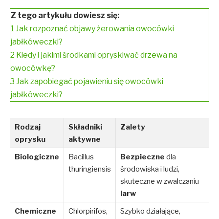
Z tego artykułu dowiesz się:
1
Jak rozpoznać objawy żerowania owocówki
jabłkóweczki?
2
Kiedy i jakimi środkami opryskiwać drzewa na
owocówkę?
3
Jak zapobiegać pojawieniu się owocówki
jabłkóweczki?
Rodzaj
Składniki
Zalety
oprysku
aktywne
Biologiczne
Bacillus
Bezpieczne
dla
thuringiensis
środowiska i ludzi,
skuteczne w zwalczaniu
larw
Chemiczne
Chlorpirifos,
Szybko działające,