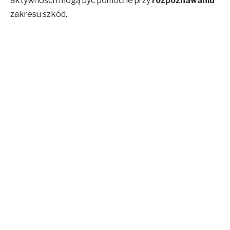
aktywności i mogą być pomocne przy
rozpoznawaniu
zakresu szkód.