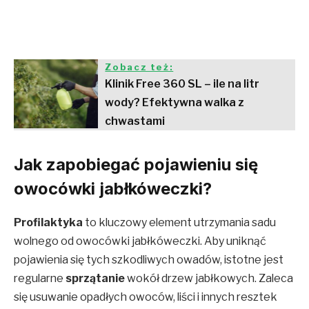
Zobacz też:
Klinik Free 360 SL – ile na litr
wody? Efektywna walka z
chwastami
Jak zapobiegać pojawieniu się
owocówki jabłkóweczki?
Profilaktyka
to kluczowy element utrzymania sadu
wolnego od owocówki jabłkóweczki. Aby uniknąć
pojawienia się tych szkodliwych owadów, istotne jest
regularne
sprzątanie
wokół drzew jabłkowych. Zaleca
się usuwanie opadłych owoców, liści i innych resztek