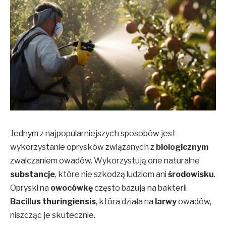
Jednym z najpopularniejszych sposobów jest
wykorzystanie oprysków związanych z
biologicznym
zwalczaniem owadów. Wykorzystują one naturalne
substancje
, które nie szkodzą ludziom ani
środowisku
.
Opryski na
owocówkę
często bazują na bakterii
Bacillus thuringiensis
, która działa na
larwy
owadów,
niszcząc je skutecznie.