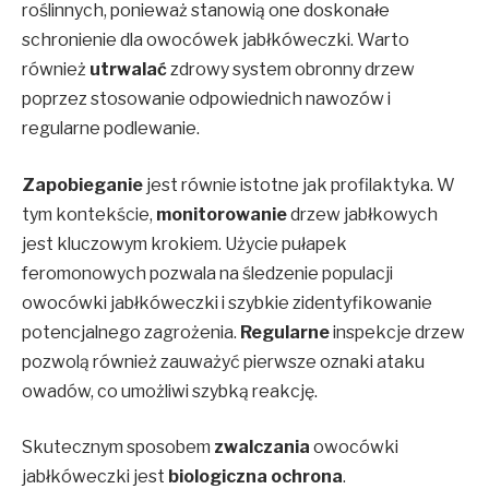
roślinnych, ponieważ stanowią one doskonałe
schronienie dla owocówek jabłkóweczki. Warto
również
utrwalać
zdrowy system obronny drzew
poprzez stosowanie odpowiednich nawozów i
regularne podlewanie.
Zapobieganie
jest równie istotne jak profilaktyka. W
tym kontekście,
monitorowanie
drzew jabłkowych
jest kluczowym krokiem. Użycie pułapek
feromonowych pozwala na śledzenie populacji
owocówki jabłkóweczki i szybkie zidentyfikowanie
potencjalnego zagrożenia.
Regularne
inspekcje drzew
pozwolą również zauważyć pierwsze oznaki ataku
owadów, co umożliwi szybką reakcję.
Skutecznym sposobem
zwalczania
owocówki
jabłkóweczki jest
biologiczna ochrona
.