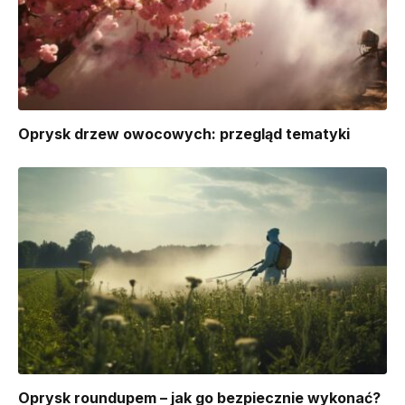
Oprysk drzew owocowych: przegląd tematyki
Oprysk roundupem – jak go bezpiecznie wykonać?