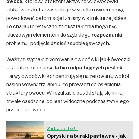
owoce
, które są efektem aktywności owocówki
jabłkóweczki. Larwy żerując w środku owocu, mogą
powodować deformacje i zmiany w strukturze jabłek.
To charakterystyczne zniekształcenia mogą być
kluczowym elementem do szybkiego
rozpoznania
problemu i podjęcia działań zapobiegawczych.
Ważnym sygnałem żerowania owocówki jabłkóweczki
jest także obecność
łatwo odpadających pestek
.
Larwy owocówki koncentrują się na żerowaniu wokół
nasion wewnątrz jabłek, co prowadzi do osłabienia
struktury owocu. W rezultacie pestki stają się mniej
trwale osadzone, co jest widoczne podczas zwykłego
przekroju owocu.
Zobacz też:
Opryski na buraki pastewne - jak