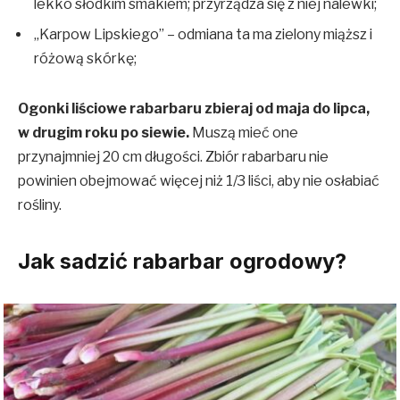
lekko słodkim smakiem; przyrządza się z niej nalewki;
„Karpow Lipskiego” – odmiana ta ma zielony miąższ i
różową skórkę;
Ogonki liściowe rabarbaru zbieraj od maja do lipca,
w drugim roku po siewie.
Muszą mieć one
przynajmniej 20 cm długości. Zbiór rabarbaru nie
powinien obejmować więcej niż 1/3 liści, aby nie osłabiać
rośliny.
Jak sadzić rabarbar ogrodowy?