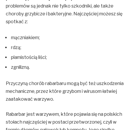
problemów są jednak nie tylko szkodniki, ale także
choroby grzybicze i bakteryjne. Najczęściej możesz się
spotkać z:
mączniakiem;
rdzą;
plamistością liści;
zgnilizną.
Przyczyną chorób rabarbaru mogą być też uszkodzenia
mechaniczne, przez które grzybom i wirusom łatwiej
zaatakować warzywo.
Rabarbar jest warzywem, które pojawia się na polskich
stołach najczęściej w postaci przetworzonej, czyli w
formie dżemów, nalewek lub kompotu. Jego słodko-