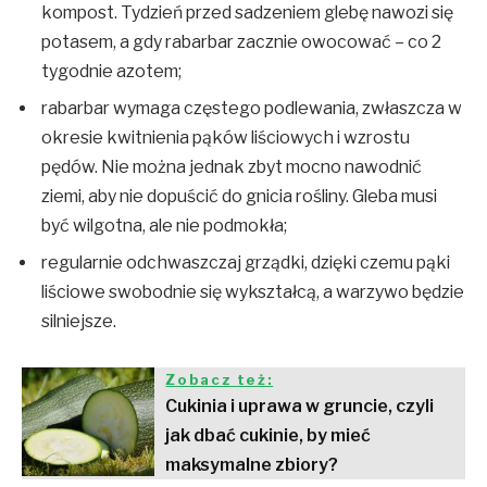
kompost. Tydzień przed sadzeniem glebę nawozi się
potasem, a gdy rabarbar zacznie owocować – co 2
tygodnie azotem;
rabarbar wymaga częstego podlewania, zwłaszcza w
okresie kwitnienia pąków liściowych i wzrostu
pędów. Nie można jednak zbyt mocno nawodnić
ziemi, aby nie dopuścić do gnicia rośliny. Gleba musi
być wilgotna, ale nie podmokła;
regularnie odchwaszczaj grządki, dzięki czemu pąki
liściowe swobodnie się wykształcą, a warzywo będzie
silniejsze.
Zobacz też:
Cukinia i uprawa w gruncie, czyli
jak dbać cukinie, by mieć
maksymalne zbiory?