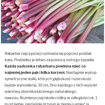
Rabarbar najczęściej rozmnaża się poprzez podział
karp. Podzielisz je łatwo za pomocą ostrego szpadla.
Każda sadzonka rabarbaru powinna mieć co
najmniej jeden pąk i kilka korzeni.
Następnie wykop
symetryczne dołki, których głębokość i szerokość
będzie wynosiła np. 30 cm. Dno każdego z nich wyściel
warstwą obornika lub innego naturalnego
nawozu. Rozmieszczaj młode rośliny w odległości ok. 1
m od siebie, następnie przysyp je ziemią i ugnieć ją.