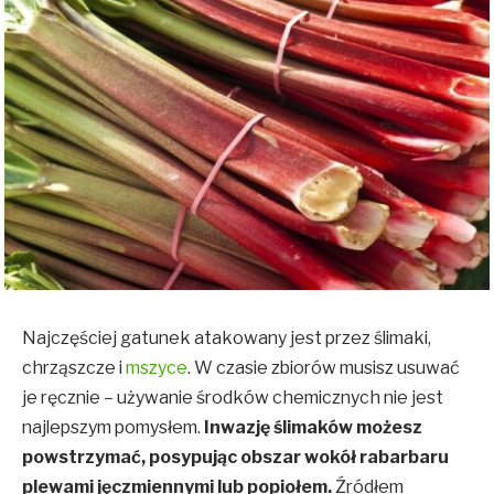
Najczęściej gatunek atakowany jest przez ślimaki,
chrząszcze i
mszyce
. W czasie zbiorów musisz usuwać
je ręcznie – używanie środków chemicznych nie jest
najlepszym pomysłem.
Inwazję ślimaków możesz
powstrzymać, posypując obszar wokół rabarbaru
plewami jęczmiennymi lub popiołem.
Źródłem