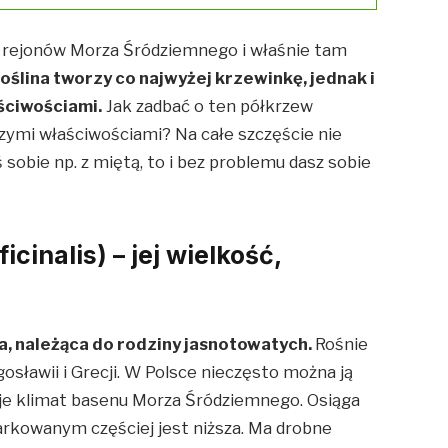
z rejonów Morza Śródziemnego i właśnie tam
oślina tworzy co najwyżej krzewinkę, jednak i
ściwościami.
Jak zadbać o ten półkrzew
czymi właściwościami? Na całe szczęście nie
eś sobie np. z miętą, to i bez problemu dasz sobie
icinalis) – jej wielkość,
a, należąca do rodziny jasnotowatych.
Rośnie
osławii i Grecji. W Polsce nieczęsto można ją
uje klimat basenu Morza Śródziemnego. Osiąga
arkowanym częściej jest niższa. Ma drobne