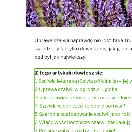
Uprawa szałwii naprawdę nie jest taka tr
ogrodzie, jeśli tylko dowiesz się, jak ją up
pęd był jak największy!
Z tego artykułu dowiesz się:
1
Szałwia lekarska (Salvia officinalis) – je
2
Uprawa szałwii w ogrodzie – gleba
3
Jak uprawiać szałwię, czyli odpowiednie 
4
Szałwia w doniczce to dobry pomysł?
5
Szerokie zastosowanie szałwii jako rośli
6
Właściwości lecznicze szałwii zaskakują
7
Posadź szałwię i patrz, jak rośnie!