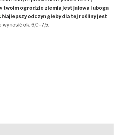
 w twoim ogrodzie ziemia jest jałowa i uboga
y
. Najlepszy odczyn gleby dla tej rośliny jest
wynosić ok. 6,0–7,5.