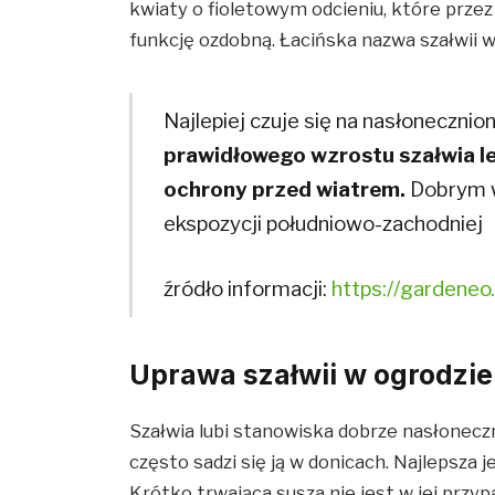
kwiaty o fioletowym odcieniu, które prze
funkcję ozdobną. Łacińska nazwa szałwii wz
Najlepiej czuje się na nasłoneczni
prawidłowego wzrostu szałwia le
ochrony przed wiatrem.
Dobrym w
ekspozycji południowo-zachodniej
źródło informacji:
https://gardeneo.
Uprawa szałwii w ogrodzie
Szałwia lubi stanowiska dobrze nasłoneczn
często sadzi się ją w donicach. Najlepsza je
Krótko trwająca susza nie jest w jej prz