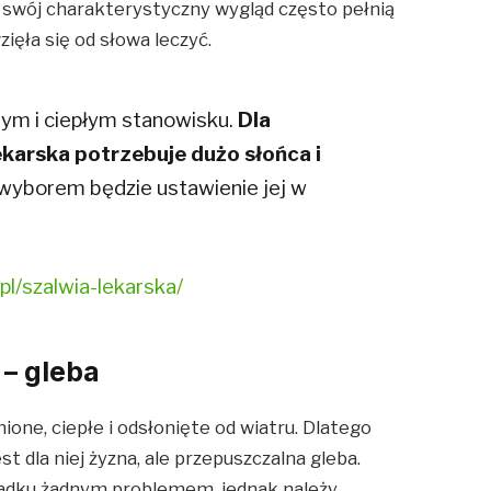
z swój charakterystyczny wygląd często pełnią
ięła się od słowa leczyć.
onym i ciepłym stanowisku.
Dla
karska potrzebuje dużo słońca i
yborem będzie ustawienie jej w
pl/szalwia-lekarska/
 – gleba
ione, ciepłe i odsłonięte od wiatru. Dlatego
st dla niej żyzna, ale przepuszczalna gleba.
ypadku żadnym problemem, jednak należy