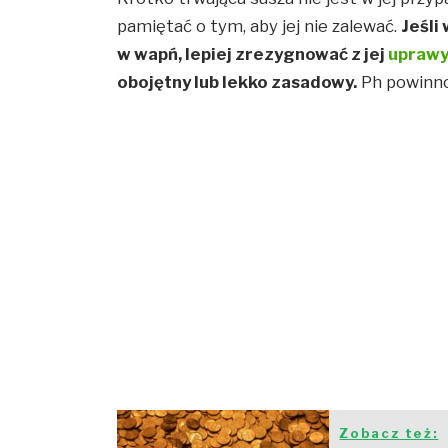
pamiętać o tym, aby jej nie zalewać.
Jeśli
w wapń, lepiej zrezygnować z jej
upraw
obojętny lub lekko zasadowy.
Ph powinno 
Zobacz też: