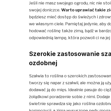
Jeśli nie masz swojego ogrodu, nic nie sto
swojej doniczce.
Warto uprawiać takie zio
będziesz mieć dostęp do świeżych i zdrowyc
we własnym ciele. Pamiętaj jedynie, aby d
hodować roślinę także zimą, bądź w bardz
odpowiednią lampę, która pozwoli ci na jej
Szerokie zastosowanie szałw
ozdobnej
Szałwia to roślina o szerokich zastosowan
tworzy się napar z szałwii, ale można ją 
dodawać ją do mięs. Idealnie pasuje do c
żołądkowi poradzenie sobie z nimi. Dodaje 
świetnie sprawdza się jako roślina ozdob
kompozycji, a zimą wysuszone pędy mogą