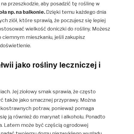
i na przeszkodzie, aby posadzić tę roślinę w
ła np. na balkonie.
Dzięki temu każdego dnia
h ziół, które sprawią, że poczujesz się lepiej
ostosować wielkość doniczki do rośliny. Możesz
o ciemnym mieszkaniu, jeśli zakupisz
 doświetlenie.
ii jako rośliny leczniczej i
iach. Jej ziołowy smak sprawia, że często
użyć także jako smacznej przyprawy. Można
iężkostrawnych potraw, ponieważ pomaga
się ją również do marynat i alkoholu. Ponadto
na. Latem może być częścią ogrodowej
 nadać twojemu domu niezwykłego wyglądu.