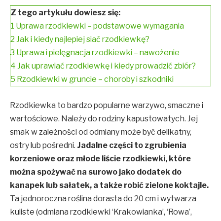
Z tego artykułu dowiesz się:
1
Uprawa rzodkiewki – podstawowe wymagania
2
Jak i kiedy najlepiej siać rzodkiewkę?
3
Uprawa i pielęgnacja rzodkiewki – nawożenie
4
Jak uprawiać rzodkiewkę i kiedy prowadzić zbiór?
5
Rzodkiewki w gruncie – choroby i szkodniki
Rzodkiewka to bardzo popularne warzywo, smaczne i
wartościowe. Należy do rodziny kapustowatych. Jej
smak w zależności od odmiany może być delikatny,
ostry lub pośredni.
Jadalne części to zgrubienia
korzeniowe oraz młode liście rzodkiewki, które
można spożywać na surowo jako dodatek do
kanapek lub sałatek, a także robić zielone koktajle.
Ta jednoroczna roślina dorasta do 20 cm i wytwarza
kuliste (odmiana rzodkiewki ‘Krakowianka’, ‘Rowa’,