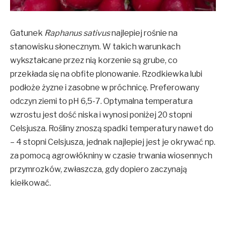
Gatunek
Raphanus sativus
najlepiej rośnie na
stanowisku słonecznym. W takich warunkach
wykształcane przez nią korzenie są grube, co
przekłada się na obfite plonowanie. Rzodkiewka lubi
podłoże żyzne i zasobne w próchnicę. Preferowany
odczyn ziemi to pH 6,5-7. Optymalna temperatura
wzrostu jest dość niska i wynosi poniżej 20 stopni
Celsjusza. Rośliny znoszą spadki temperatury nawet do
– 4 stopni Celsjusza, jednak najlepiej jest je okrywać np.
za pomocą agrowłókniny w czasie trwania wiosennych
przymrozków, zwłaszcza, gdy dopiero zaczynają
kiełkować.