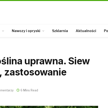
Nawozy i opryski
Szklarnia
Aktualności
Po
oślina uprawna. Siew
a, zastosowanie
omentarzy
6 Mins Read