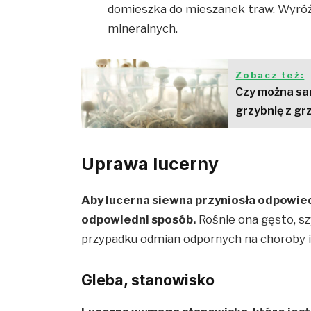
domieszka do mieszanek traw. Wyróżni
mineralnych.
Zobacz też:
Czy można sa
grzybnię z gr
Uprawa lucerny
Aby lucerna siewna przyniosła odpowied
odpowiedni sposób.
Rośnie ona gęsto, s
przypadku odmian odpornych na choroby i 
Gleba, stanowisko