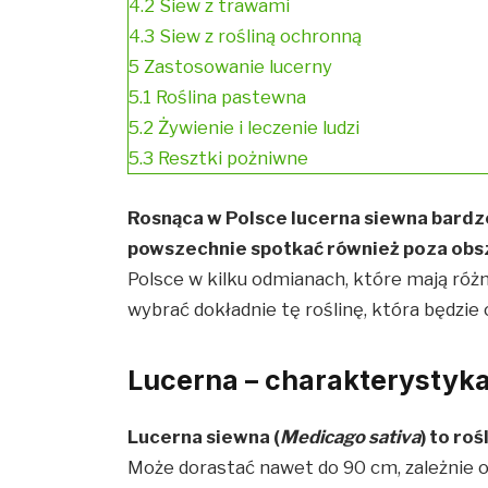
4.2
Siew z trawami
4.3
Siew z rośliną ochronną
5
Zastosowanie lucerny
5.1
Roślina pastewna
5.2
Żywienie i leczenie ludzi
5.3
Resztki pożniwne
Rosnąca w Polsce lucerna siewna bardzo
powszechnie spotkać również poza obs
Polsce w kilku odmianach, które mają róż
wybrać dokładnie tę roślinę, która będzi
Lucerna – charakterystyk
Lucerna siewna (
Medicago sativa
) to ro
Może dorastać nawet do 90 cm, zależnie o