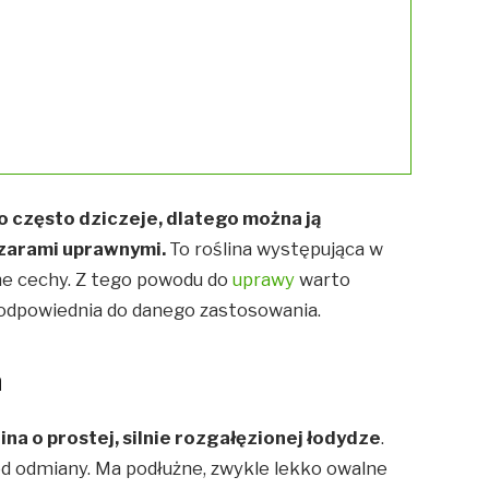
 często dziczeje, dlatego można ją
zarami uprawnymi.
To roślina występująca w
ne cechy. Z tego powodu do
uprawy
warto
e odpowiednia do danego zastosowania.
a
ślina o prostej, silnie rozgałęzionej łodydze
.
d odmiany. Ma podłużne, zwykle lekko owalne