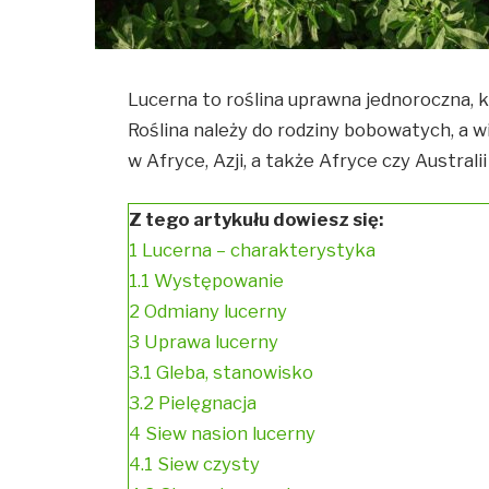
Lucerna to roślina uprawna jednoroczna, k
Roślina należy do rodziny bobowatych, a 
w Afryce, Azji, a także Afryce czy Australi
Z tego artykułu dowiesz się:
1
Lucerna – charakterystyka
1.1
Występowanie
2
Odmiany lucerny
3
Uprawa lucerny
3.1
Gleba, stanowisko
3.2
Pielęgnacja
4
Siew nasion lucerny
4.1
Siew czysty