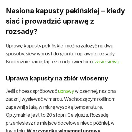
Nasiona kapusty pekińskiej – kiedy
siać i prowadzić uprawę z
rozsady?
Uprawę kapusty pekińskiej można założyć na dwa
sposoby: siew wprost do gruntu i uprawa z rozsady.
Koniecznie pamiętaj też o odpowiednim
czasie siewu
.
Uprawa kapusty na zbiór wiosenny
Jeśli chcesz spróbować
uprawy
wiosennej, nasiona
zacznij wysiewać w marcu. Wschodzącym roślinom
zapewnij stałą, w miarę wysoką temperaturę.
Optymalnie jest to 20 stopni Celsjusza. Rozsadę
przeniesiesz na miejsce docelowe nieco później, w
kwietniu.
W przypadku wiosennej uprawy