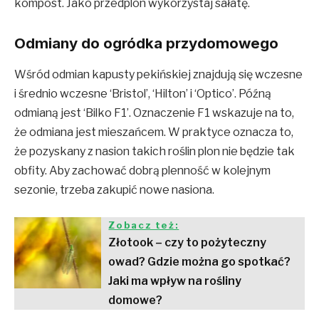
kompost. Jako przedplon wykorzystaj sałatę.
Odmiany do ogródka przydomowego
Wśród odmian kapusty pekińskiej znajdują się wczesne
i średnio wczesne ‘Bristol’, ‘Hilton’ i ‘Optico’. Późną
odmianą jest ‘Bilko F1’. Oznaczenie F1 wskazuje na to,
że odmiana jest mieszańcem. W praktyce oznacza to,
że pozyskany z nasion takich roślin plon nie będzie tak
obfity. Aby zachować dobrą plenność w kolejnym
sezonie, trzeba zakupić nowe nasiona.
Zobacz też:
Złotook – czy to pożyteczny
owad? Gdzie można go spotkać?
Jaki ma wpływ na rośliny
domowe?