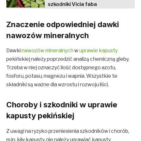
szkodniki Vicia faba
Znaczenie odpowiedniej dawki
nawozów mineralnych
Dawki
nawozów mineralnych
w
uprawie kapusty
pekińskiej należy poprzedzić analizą chemiczną gleby.
Trzeba w niej oznaczyć ilość dostępnego azotu,
fosforu, potasu, magnezu i wapnia. Wszystkie te
składniki są ważne dla wzrostu i rozwoju liści.
Choroby i szkodniki w uprawie
kapusty pekińskiej
Z uwagi na ryzyko przeniesienia szkodników i chorób,
m.in. kiły kapusty, nie należy uprawiać kapusty