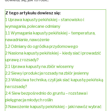
Z tego artykułu dowiesz się:
1
Uprawa kapusty pekińskiej – stanowisko i
wymagania, polecane odmiany
1.1
Wymagania kapusty pekińskiej – temperatura,
nawadnianie, nawożenie
1.2
Odmiany do ogródka przydomowego
2
Nasiona kapusty pekińskiej – kiedy siać i prowadzić
uprawę z rozsady?
2.1
Uprawa kapusty na zbiór wiosenny
2.2
Siewy i produkcja rozsady na zbiór jesienny
2.3
Właściwa technika, czyli jak siać kapustę pekińską
na rozsadę?
2.4
Siew bezpośrednio do gruntu – rozstawa i
pielęgnacja młodych roślin
3
Nawożenie kapusty pekińskiej – jaki nawóz wybrać