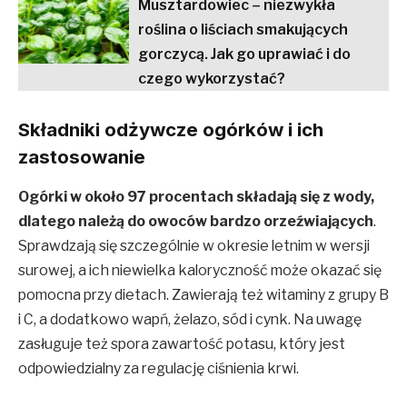
Musztardowiec – niezwykła
roślina o liściach smakujących
gorczycą. Jak go uprawiać i do
czego wykorzystać?
Składniki odżywcze ogórków i ich
zastosowanie
Ogórki w około 97 procentach składają się z wody,
dlatego należą do owoców bardzo orzeźwiających
.
Sprawdzają się szczególnie w okresie letnim w wersji
surowej, a ich niewielka kaloryczność może okazać się
pomocna przy dietach. Zawierają też witaminy z grupy B
i C, a dodatkowo wapń, żelazo, sód i cynk. Na uwagę
zasługuje też spora zawartość potasu, który jest
odpowiedzialny za regulację ciśnienia krwi.