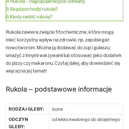
4
Rukola – najpopularniejsze odmiany
5
Skąd pochodzi rukola?
6
Kiedy sadzić rukolę?
Rukola zawiera związki fitochemiczne, które mogą
mieć korzystny wpływ na zdrowie, np. zapobiegać
nowotworom. Można ją dodawać do zup i gulaszu,
smażyć z innymi warzywami lub stosować jako dodatek
do pizzy czy makaronu.
Czytaj dalej, aby dowiedzieć się
więcej na jej temat!
Rukola – podstawowe informacje
RODZAJ GLEBY:
żyzna
ODCZYN
od lekko kwaśnego do obojętnego
GLEBY: