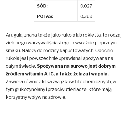
SÓD:
0,027
POTAS:
0,369
Arugula, znana także jako rukola lub rokietta, to rodzaj
zielonego warzywa liściastego o wyraźnie pieprznym
smaku. Należy do rodziny kapustowatych. Obecnie
rukola jest powszechnie uprawiana i spożywana na
całym świecie.
Spożywana na surowo jest dobrym
źródłem witamin A i C, a także żelaza i wapnia.
Zawiera również kilka związków fitochemicznych, w
tym glukozynolany i przeciwutleniacze, które mają
korzystny wpływ na zdrowie.