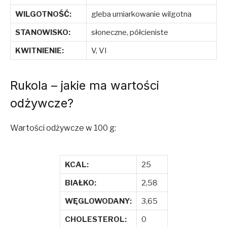
WILGOTNOŚĆ:
gleba umiarkowanie wilgotna
STANOWISKO:
słoneczne, półcieniste
KWITNIENIE:
V, VI
Rukola – jakie ma wartości
odżywcze?
Wartości odżywcze w 100 g:
KCAL:
25
BIAŁKO:
2,58
WĘGLOWODANY:
3,65
CHOLESTEROL:
0