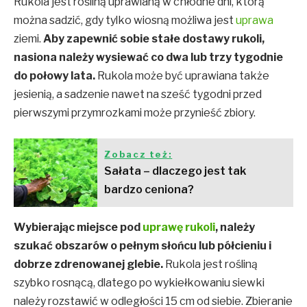
Rukola jest rośliną uprawianą w chłodne dni, którą
można sadzić, gdy tylko wiosną możliwa jest
uprawa
ziemi.
Aby zapewnić sobie stałe dostawy rukoli,
nasiona należy wysiewać co dwa lub trzy tygodnie
do połowy lata.
Rukola może być uprawiana także
jesienią, a sadzenie nawet na sześć tygodni przed
pierwszymi przymrozkami może przynieść zbiory.
Zobacz też:
Sałata – dlaczego jest tak
bardzo ceniona?
Wybierając miejsce pod
uprawę rukoli
, należy
szukać obszarów o pełnym słońcu lub półcieniu i
dobrze zdrenowanej glebie.
Rukola jest rośliną
szybko rosnącą, dlatego po wykiełkowaniu siewki
należy rozstawić w odległości 15 cm od siebie. Zbieranie