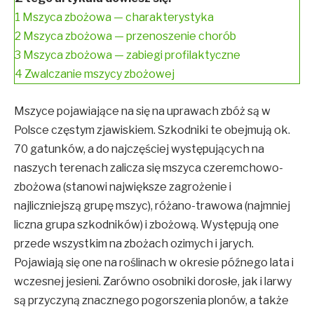
1
Mszyca zbożowa — charakterystyka
2
Mszyca zbożowa — przenoszenie chorób
3
Mszyca zbożowa — zabiegi profilaktyczne
4
Zwalczanie mszycy zbożowej
Mszyce pojawiające na się na uprawach zbóż są w
Polsce częstym zjawiskiem. Szkodniki te obejmują ok.
70 gatunków, a do najczęściej występujących na
naszych terenach zalicza się mszyca czeremchowo-
zbożowa (stanowi największe zagrożenie i
najliczniejszą grupę mszyc), różano-trawowa (najmniej
liczna grupa szkodników) i zbożową. Występują one
przede wszystkim na zbożach ozimych i jarych.
Pojawiają się one na roślinach w okresie późnego lata i
wczesnej jesieni. Zarówno osobniki dorosłe, jak i larwy
są przyczyną znacznego pogorszenia plonów, a także