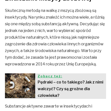
Skuteczną metodą na walkę z mszycą zbożową są
insektycydy. Na rynku znaleźć ich można wiele, a różnią
się one między sobą substancją aktywną. Decydując się
jednak na jeden z nich, warto wybierać spośród
produktów naturalnych, które niosą jak najmniejsze
zagrożenie dla zdrowia człowieka i innych organizmów
żywych, a także środowiska naturalnego. Warto przy
tym dodać, że zasada ta jest prawomocna i została
wprowadzona w 2014 roku przez Unię Europejską.
Zobacz też:
Pędraki – co to takiego? Jak z nimi
walczyć? Czy są groźne dla
człowieka?
Substancje aktywne zawarte w insektycydach i