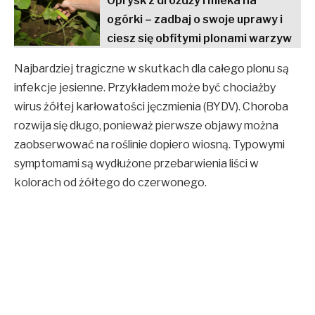
Oprysk z drożdży i mleka na
ogórki – zadbaj o swoje uprawy i
ciesz się obfitymi plonami warzyw
Najbardziej tragiczne w skutkach dla całego plonu są
infekcje jesienne. Przykładem może być chociażby
wirus żółtej karłowatości jęczmienia (BYDV). Choroba
rozwija się długo, ponieważ pierwsze objawy można
zaobserwować na roślinie dopiero wiosną. Typowymi
symptomami są wydłużone przebarwienia liści w
kolorach od żółtego do czerwonego.