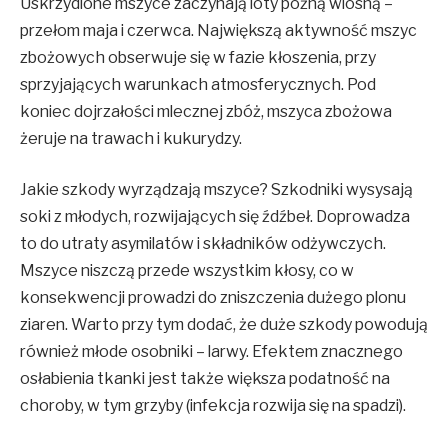
Uskrzydlone mszyce zaczynają loty późną wiosną –
przełom maja i czerwca. Największą aktywność mszyc
zbożowych obserwuje się w fazie kłoszenia, przy
sprzyjających warunkach atmosferycznych. Pod
koniec dojrzałości mlecznej zbóż, mszyca zbożowa
żeruje na trawach i kukurydzy.
Jakie szkody wyrządzają mszyce? Szkodniki wysysają
soki z młodych, rozwijających się źdźbeł. Doprowadza
to do utraty asymilatów i składników odżywczych.
Mszyce niszczą przede wszystkim kłosy, co w
konsekwencji prowadzi do zniszczenia dużego plonu
ziaren. Warto przy tym dodać, że duże szkody powodują
również młode osobniki – larwy. Efektem znacznego
osłabienia tkanki jest także większa podatność na
choroby, w tym grzyby (infekcja rozwija się na spadzi).