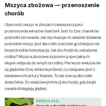
Mszyca zbożowa — przenoszenie
chorób
Obecność mszyc w zbożach zwiększa ryzyko
przenoszenia wirusów i bakterii. Jest to tzw. charakter
pośredni żerowania. Jak się okazuje to właśnie działanie
pośrednie mszyc jest dla roślin znacznie groźniejsze niż
bezpośrednia kolonizacja. Jak dochodzi do zakażenia
rośliny? Mszyca zbożowa za pomocą specjalnych
kłujek wbija się do wnętrza rośliny. Pierwsze wkłucia nie
są głębokie (tzw, wkłucia próbne), co związane jest z
badaniem struktury tkanek. To nie one są dla roślin
śmiertelne. Do właściwej infekcji dochodzi, gdy kłujki
owada dosięgają głębiej.
Zobacz też: