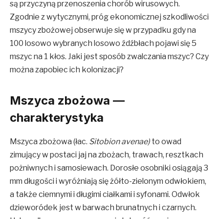
są przyczyną przenoszenia chorób wirusowych.
Zgodnie z wytycznymi, próg ekonomicznej szkodliwości
mszycy zbożowej obserwuje się w przypadku gdy na
100 losowo wybranych losowo źdźbłach pojawi się 5
mszyc na 1 kłos. Jaki jest sposób zwalczania mszyc? Czy
można zapobiec ich kolonizacji?
Mszyca zbożowa —
charakterystyka
Mszyca zbożowa (łac.
Sitobion avenae)
to owad
zimujący w postaci jaj na zbożach, trawach, resztkach
pożniwnych i samosiewach. Dorosłe osobniki osiągają 3
mm długości i wyróżniają się żółto-zielonym odwłokiem,
a także ciemnymi i długimi ciałkami i syfonami. Odwłok
dzieworódek jest w barwach brunatnych i czarnych.