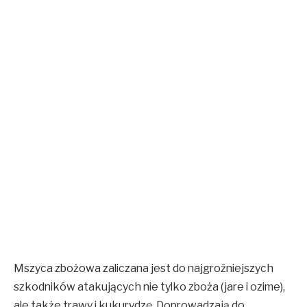
Mszyca zbożowa zaliczana jest do najgroźniejszych
szkodników atakujących nie tylko zboża (jare i ozime),
ale także trawy i kukurydzę. Doprowadzają do