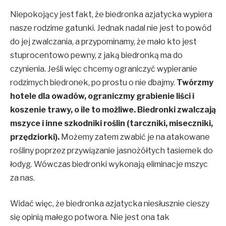
Niepokojący jest fakt, że biedronka azjatycka wypiera
nasze rodzime gatunki. Jednak nadal nie jest to powód
do jej zwalczania, a przypominamy, że mało kto jest
stuprocentowo pewny, z jaką biedronką ma do
czynienia. Jeśli więc chcemy ograniczyć wypieranie
rodzimych biedronek, po prostu o nie dbajmy.
Twórzmy
hotele dla owadów, ograniczmy grabienie liści i
koszenie trawy, o ile to możliwe. Biedronki zwalczają
mszyce i inne szkodniki roślin (tarczniki, miseczniki,
przędziorki).
Możemy zatem zwabić je na atakowane
rośliny poprzez przywiązanie jasnożółtych tasiemek do
łodyg. Wówczas biedronki wykonają eliminacje mszyc
za nas.
Widać więc, że biedronka azjatycka niesłusznie cieszy
się opinią małego potwora. Nie jest ona tak