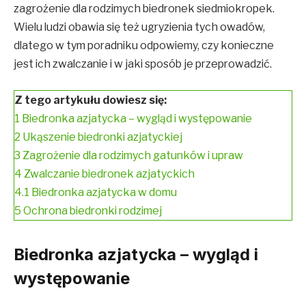
zagrożenie dla rodzimych biedronek siedmiokropek.
Wielu ludzi obawia się też ugryzienia tych owadów,
dlatego w tym poradniku odpowiemy, czy konieczne
jest ich zwalczanie i w jaki sposób je przeprowadzić.
Z tego artykułu dowiesz się:
1
Biedronka azjatycka – wygląd i występowanie
2
Ukąszenie biedronki azjatyckiej
3
Zagrożenie dla rodzimych gatunków i upraw
4
Zwalczanie biedronek azjatyckich
4.1
Biedronka azjatycka w domu
5
Ochrona biedronki rodzimej
Biedronka azjatycka – wygląd i
występowanie