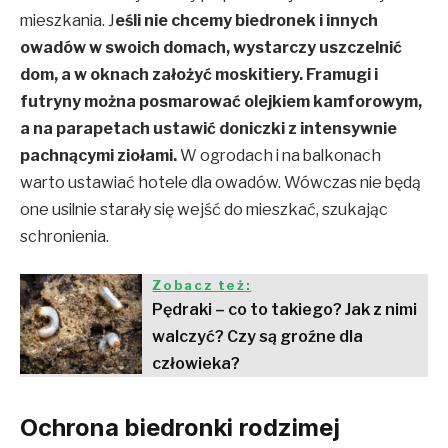
mieszkania. J
eśli nie chcemy biedronek i innych
owadów w swoich domach, wystarczy uszczelnić
dom, a w oknach założyć moskitiery. Framugi i
futryny można posmarować olejkiem kamforowym,
a na parapetach ustawić doniczki z intensywnie
pachnącymi ziołami.
W ogrodach i na balkonach
warto ustawiać hotele dla owadów. Wówczas nie będą
one usilnie starały się wejść do mieszkać, szukając
schronienia.
Zobacz też:
Pędraki – co to takiego? Jak z nimi
walczyć? Czy są groźne dla
człowieka?
Ochrona biedronki rodzimej