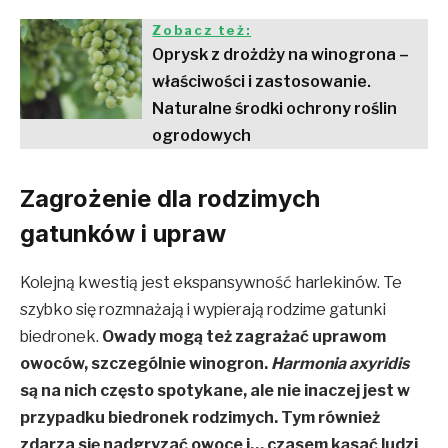
Zobacz też:
Oprysk z drożdży na winogrona –
właściwości i zastosowanie.
Naturalne środki ochrony roślin
ogrodowych
Zagrożenie dla rodzimych
gatunków i upraw
Kolejną kwestią jest ekspansywność harlekinów. Te
szybko się rozmnażają i wypierają rodzime gatunki
biedronek.
Owady mogą też zagrażać uprawom
owoców, szczególnie winogron.
Harmonia axyridis
są na nich często spotykane, ale nie inaczej jest w
przypadku biedronek rodzimych. Tym również
zdarza się nadgryzać owoce i… czasem kąsać ludzi