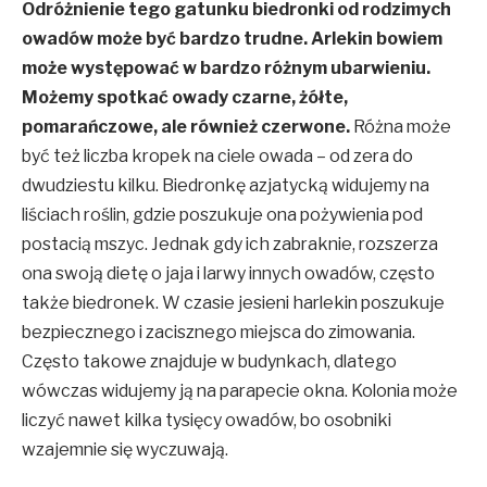
Odróżnienie tego gatunku biedronki od rodzimych
owadów może być bardzo trudne. Arlekin bowiem
może występować w bardzo różnym ubarwieniu.
Możemy spotkać owady czarne, żółte,
pomarańczowe, ale również czerwone.
Różna może
być też liczba kropek na ciele owada – od zera do
dwudziestu kilku. Biedronkę azjatycką widujemy na
liściach roślin, gdzie poszukuje ona pożywienia pod
postacią mszyc. Jednak gdy ich zabraknie, rozszerza
ona swoją dietę o jaja i larwy innych owadów, często
także biedronek. W czasie jesieni harlekin poszukuje
bezpiecznego i zacisznego miejsca do zimowania.
Często takowe znajduje w budynkach, dlatego
wówczas widujemy ją na parapecie okna. Kolonia może
liczyć nawet kilka tysięcy owadów, bo osobniki
wzajemnie się wyczuwają.