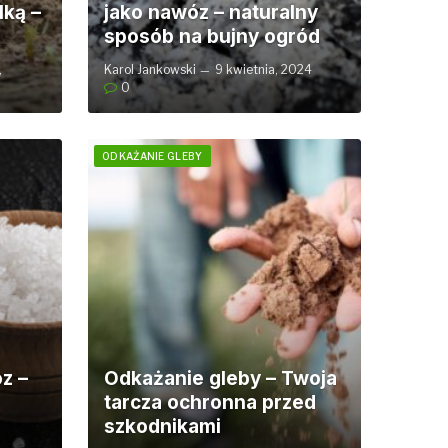
lką –
jako nawóz – naturalny
a
sposób na bujny ogród
,
Karol Jankowski
9 kwietnia, 2024
0
ODKAŻANIE GLEBY
z –
Odkażanie gleby – Twoja
tarcza ochronna przed
szkodnikami