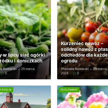
Kurzeniec nawóz –
solidny nawóz z ptas
y w lipcu siać ogórki
odchodów dla każd
ródku i doniczkach
ogrodu
aw Kozłowski
29 marca,
Stanisław Kozłowski
29 marca,
0
2024
0
 ROŚLIN
PODLEWANIE