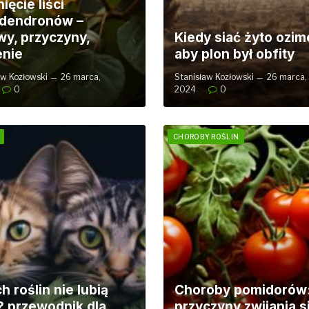
ięcie liści
dendronów –
wy, przyczyny,
Kiedy siać żyto ozim
enie
aby plon był obfity
aw Kozłowski
26 marca,
Stanisław Kozłowski
26 marca,
0
2024
0
CHOROBY ROŚLIN
h roślin nie lubią
Choroby pomidorów
? przewodnik dla
przyczyny zwijania s