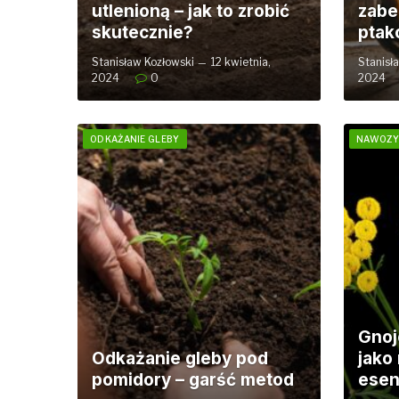
utlenioną – jak to zrobić
zabe
skutecznie?
ptak
Stanisław Kozłowski
12 kwietnia,
Stanisł
2024
0
2024
ODKAŻANIE GLEBY
NAWOZY
Gnoj
Odkażanie gleby pod
jako
pomidory – garść metod
esen