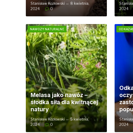
Stanisław Kozłowski
8 kwietnia,
Stanisł
2024
0
2024
NAWOZY NATURALNE
ODKAŻAN
Odka
Melasa jako nawóz –
oczy
słodka siła dla kwitnącej
zast
natury
popu
Stanisław Kozłowski
5 kwietnia,
Stanisł
2024
0
2024