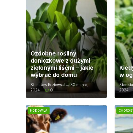
Ozdobne rośliny
doniczkowe z dużymi
zielonymi liśćmi – jakie
Kied
wybrać do domu
w og
Stanisław Kozłowski
30 marca,
Stanisł
2024
0
2024
HODOWLA
CHOROBY