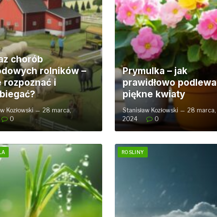
z chorób
dowych rolników –
Prymulka – jak
e rozpoznać i
prawidłowo podlewa
biegać?
piękne kwiaty
aw Kozłowski
28 marca,
Stanisław Kozłowski
28 marca,
0
2024
0
LA
ROSLINY