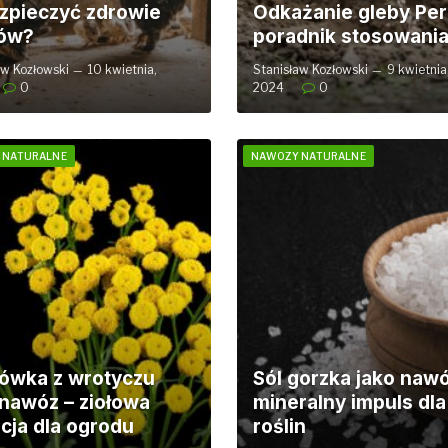
zpieczyć zdrowie
Odkażanie gleby Per
ów?
poradnik stosowani
aw Kozłowski
10 kwietnia,
Stanisław Kozłowski
9 kwietnia
0
2024
0
 NATURALNE
NAWOZY NATURALNE
ówka z wrotyczu
Sól gorzka jako nawó
 nawóz – ziołowa
mineralny impuls dla
cja dla ogrodu
roślin