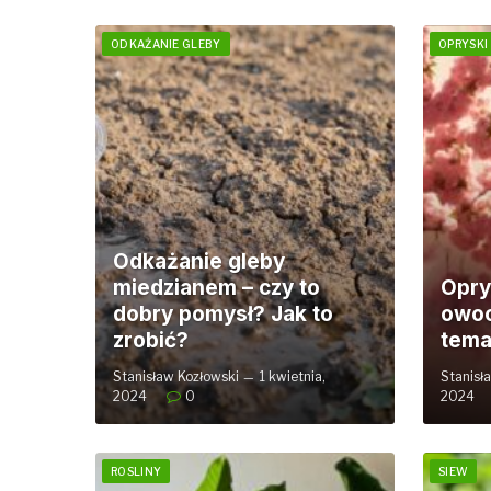
ODKAŻANIE GLEBY
OPRYSKI
Odkażanie gleby
miedzianem – czy to
Opry
dobry pomysł? Jak to
owoc
zrobić?
tema
Stanisław Kozłowski
1 kwietnia,
Stanisł
2024
0
2024
ROSLINY
SIEW