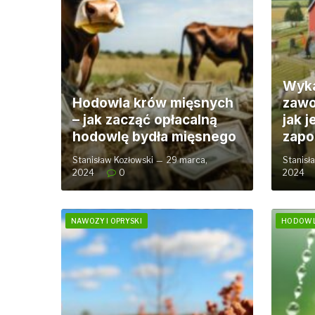
Wyka
Hodowla krów mięsnych
zawo
– jak zacząć opłacalną
jak j
hodowlę bydła mięsnego
zapo
Stanisław Kozłowski
29 marca,
Stanisł
2024
0
2024
NAWOZY I OPRYSKI
HODOW