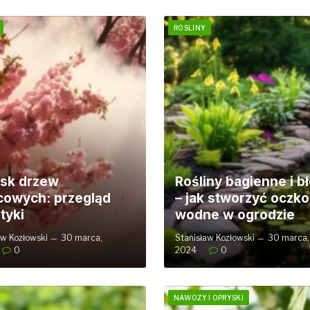
ROSLINY
sk drzew
Rośliny bagienne i b
owych: przegląd
– jak stworzyć oczko
tyki
wodne w ogrodzie
aw Kozłowski
30 marca,
Stanisław Kozłowski
30 marca,
0
2024
0
NAWOZY I OPRYSKI