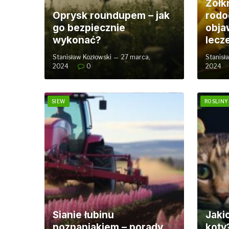
Żółkn
Oprysk roundupem – jak
rodo
go bezpiecznie
obja
wykonać?
lecz
Stanisław Kozłowski
27 marca,
Stanisł
2024
0
2024
SIEW
ROSLINY
Sianie łubinu
Jakic
poznaniakiem – porady
koty