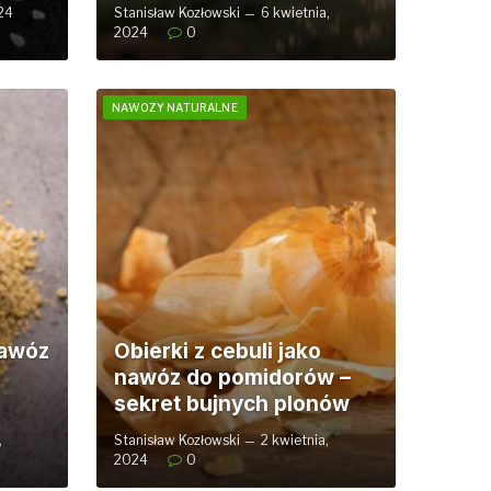
24
Stanisław Kozłowski
6 kwietnia,
2024
0
NAWOZY NATURALNE
nawóz
Obierki z cebuli jako
nawóz do pomidorów –
sekret bujnych plonów
,
Stanisław Kozłowski
2 kwietnia,
2024
0