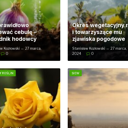
prawidłowo
Okres wegetacyjny r
ewać cebulę –
i towarzyszące mu
dnik hodowcy
zjawiska pogodowe
aw Kozłowski
27 marca,
Stanisław Kozłowski
27 marca,
0
2024
0
 ROŚLIN
SIEW