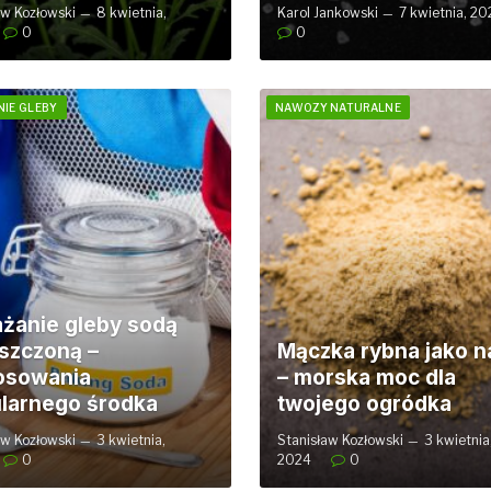
aw Kozłowski
8 kwietnia,
Karol Jankowski
7 kwietnia, 20
0
0
IE GLEBY
NAWOZY NATURALNE
żanie gleby sodą
szczoną –
Mączka rybna jako 
osowania
– morska moc dla
larnego środka
twojego ogródka
aw Kozłowski
3 kwietnia,
Stanisław Kozłowski
3 kwietnia
0
2024
0