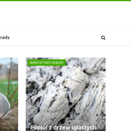
rady
NAWOZY NATURALNE
Popiół z drzew iglastych