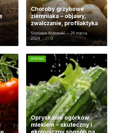
Choroby grzybowe
e
ziemniaka – objawy,
zwalczanie, profilaktyka
Stanisław Kozłowski
26 marca,
2024
0
OPRYSKI
Opryskanie ogórków
:
mlekiem – skuteczny i
ię
ekologiczny sposób na