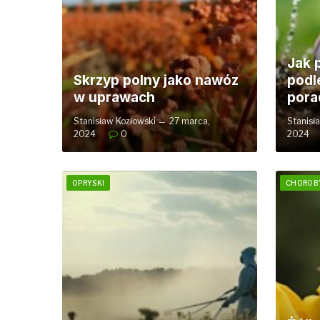
Jak 
Skrzyp polny jako nawóz
podl
w uprawach
pora
Stanisław Kozłowski
27 marca,
Stanisł
2024
0
2024
OPRYSKI
CHOROBY