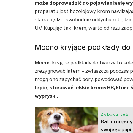
może doprowadzić do pojawienia się wy
preparatu jest bezolejowy krem nawilżając
skóra będzie swobodnie oddychać i będzi
UV. Kupując taki krem, warto od razu zaop
Mocno kryjące podkłady do
Mocno kryjące podkłady do twarzy to kole
zrezygnować latem
–
zwłaszcza podczas p
mogą one zapychać pory, powodować pows
lepiej stosować lekkie kremy BB, które 
wypryski.
Zobacz też:
Baton mięsny 
swojego pupi