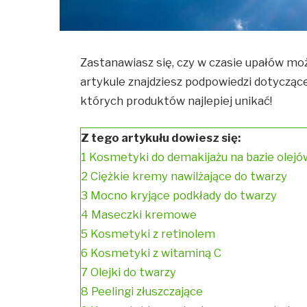
Zastanawiasz się, czy w czasie upałów 
artykule znajdziesz podpowiedzi dotyczące l
których produktów najlepiej unikać!
Z tego artykułu dowiesz się:
1
Kosmetyki do demakijażu na bazie olejó
2
Ciężkie kremy nawilżające do twarzy
3
Mocno kryjące podkłady do twarzy
4
Maseczki kremowe
5
Kosmetyki z retinolem
6
Kosmetyki z witaminą C
7
Olejki do twarzy
8
Peelingi złuszczające