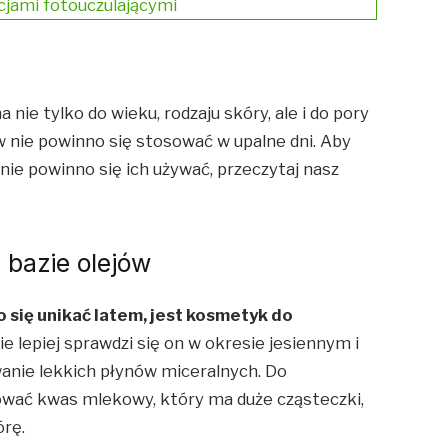
jami fotouczulającymi
nie tylko do wieku, rodzaju skóry, ale i do pory
 nie powinno się stosować w upalne dni. Aby
o nie powinno się ich używać, przeczytaj nasz
 bazie olejów
się unikać latem, jest kosmetyk do
 lepiej sprawdzi się on w okresie jesiennym i
anie lekkich płynów miceralnych. Do
wać kwas mlekowy, który ma duże cząsteczki,
órę.