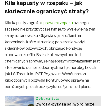
​Kiła kapusty w rzepaku – jak
skutecznie ograniczyć straty?
Kiła kapusty zagraża
uprawom rzepaku
ozimego,
szczególnie przy zbyt częstym jego wysiewie na tym
samym stanowisku. Objawia się naroślami na
korzeniach, które utrudniają pobieranie wody i
składników odżywczych, obniżając kondycję i
plonowanie roślin. Brak skutecznych metod
chemicznych sprawia, że najlepszym rozwiązaniem jest
stosowanie odmian odpornych na tę chorobę, takich
jak LG Tarantula i RGT Pegazzus. Wybór nasion
kiłoodpornych pozwala kontynuować uprawę na
porażonych polach bez ryzyka dużych strat plonu.
Zobacz też:
Zwrot akcyzy za paliwo rolnicze