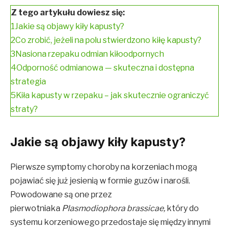
Z tego artykułu dowiesz się:
1
​Jakie są objawy kiły kapusty?
2
​Co zrobić, jeżeli na polu stwierdzono kiłę kapusty?
3
​Nasiona rzepaku odmian kiłoodpornych
4
​Odporność odmianowa — skuteczna i dostępna
strategia
5
​Kiła kapusty w rzepaku – jak skutecznie ograniczyć
straty?
​Jakie są objawy kiły kapusty?
Pierwsze symptomy choroby na korzeniach mogą
pojawiać się już jesienią w formie guzów i narośli.
Powodowane są one przez
pierwotniaka
Plasmodiophora brassicae,
który do
systemu korzeniowego przedostaje się między innymi