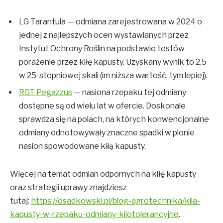
LG Tarantula — odmiana zarejestrowana w 2024 o
jednej z najlepszych ocen wystawianych przez
Instytut Ochrony Roślin na podstawie testów
porażenie przez kiłę kapusty. Uzyskany wynik to 2,5
w 25-stopniowej skali (im niższa wartość, tym lepiej).
RGT Pegazzus
— nasiona rzepaku tej odmiany
dostępne są od wielu lat w ofercie. Doskonale
sprawdza się na polach, na których konwencjonalne
odmiany odnotowywały znaczne spadki w plonie
nasion spowodowane kiłą kapusty.
Więcej na temat odmian odpornych na kiłę kapusty
oraz strategii uprawy znajdziesz
tutaj:
https://osadkowski.pl/blog-agrotechnika/kila-
kapusty-w-rzepaku-odmiany-kilotolerancyjne
.