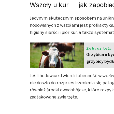
Wszoły u kur — jak zapobie
Jedynym skutecznym sposobem na unikni
hodowlanych z wszołami jest profilaktyka
higieny sierści i piór kur, a także syste
Zobacz też:
Grzybica u by
grzybicy bydł
Jeśli hodowca stwierdzi obecność wszołów
nie doszło do rozprzestrzenienia się pato
również środki owadobójcze, które rozpy
zaatakowane zwierzęta.