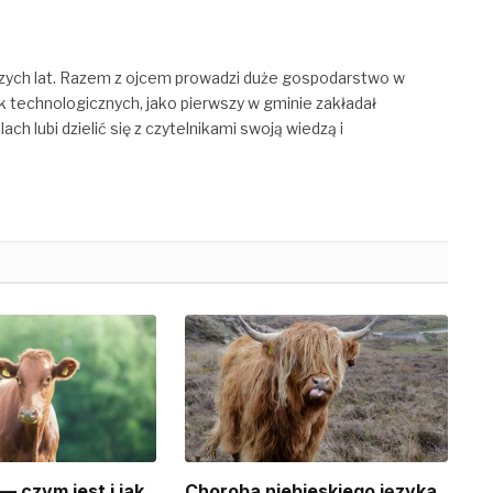
zych lat. Razem z ojcem prowadzi duże gospodarstwo w
k technologicznych, jako pierwszy w gminie zakładał
h lubi dzielić się z czytelnikami swoją wiedzą i
— czym jest i jak
Choroba niebieskiego języka