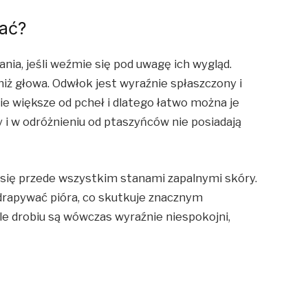
nać?
ia, jeśli weźmie się pod uwagę ich wygląd.
iż głowa. Odwłok jest wyraźnie spłaszczony i
ie większe od pcheł i dlatego łatwo można je
 i w odróżnieniu od ptaszyńców nie posiadają
a się przede wszystkim stanami zapalnymi skóry.
drapywać pióra, co skutkuje znacznym
le drobiu są wówczas wyraźnie niespokojni,
.