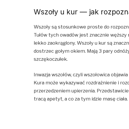
Wszoły u kur — jak rozpoz
Wszoły są stosunkowe proste do rozpoznan
Tułów tych owadów jest znacznie węższy n
lekko zaokrąglony. Wszoły u kur są znaczn
dostrzec gołym okiem. Mają 3 pary odnóży
szczękoczułek.
Inwazja wszołów, czyli wszołowica objawi
Kura może wykazywać rozdrażnienie i roz
przerzedzeniem upierzenia. Przedstawicie
tracą apetyt, a co za tym idzie masę ciała