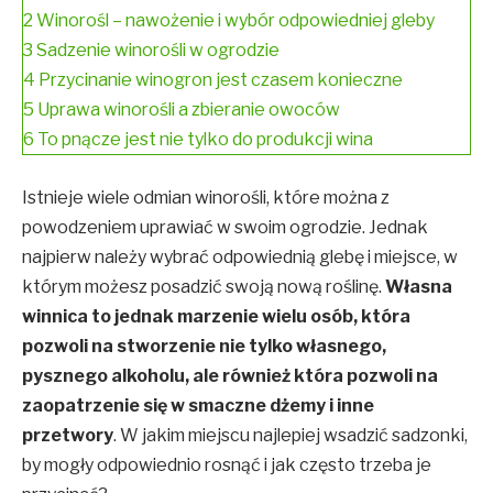
2
Winorośl – nawożenie i wybór odpowiedniej gleby
3
Sadzenie winorośli w ogrodzie
4
Przycinanie winogron jest czasem konieczne
5
Uprawa winorośli a zbieranie owoców
6
To pnącze jest nie tylko do produkcji wina
Istnieje wiele odmian winorośli, które można z
powodzeniem uprawiać w swoim ogrodzie. Jednak
najpierw należy wybrać odpowiednią glebę i miejsce, w
którym możesz posadzić swoją nową roślinę.
Własna
winnica to jednak marzenie wielu osób, która
pozwoli na stworzenie nie tylko własnego,
pysznego alkoholu, ale również która pozwoli na
zaopatrzenie się w smaczne dżemy i inne
przetwory
. W jakim miejscu najlepiej wsadzić sadzonki,
by mogły odpowiednio rosnąć i jak często trzeba je