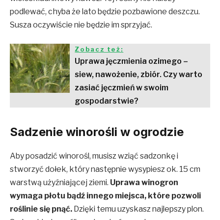
podlewać, chyba że lato będzie pozbawione deszczu.
Susza oczywiście nie będzie im sprzyjać.
Zobacz też:
Uprawa jęczmienia ozimego –
siew, nawożenie, zbiór. Czy warto
zasiać jęczmień w swoim
gospodarstwie?
Sadzenie winorośli w ogrodzie
Aby posadzić winorośl, musisz wziąć sadzonkę i
stworzyć dołek, który następnie wysypiesz ok. 15 cm
warstwą użyźniającej ziemi.
Uprawa winogron
wymaga płotu bądź innego miejsca, które pozwoli
roślinie się pnąć.
Dzięki temu uzyskasz najlepszy plon.