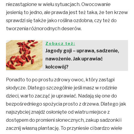
niezastąpione w wielu sytuacjach. Owocowanie
jesienią to jedno, ale prawda jest też taka, że ten krzew
sprawdzi się także jako roślina ozdobna, czy też do
tworzenia różnorodnych deserów.
Zobacz też:
Jagody goji – uprawa, sadzenie,
nawożenie. Jak uprawiać
kolcowój?
Ponadto to po prostu zdrowy owoc, który zastąpi
słodycze. Dlatego szczególnie jeśli masz w rodzinie
dzieci, warto zacząć je uprawiać. Nadają się one do
bezpośredniego spożycia prosto z drzewa. Dlatego jak
najszybciej znajdź osłonięte od wiatru miejsce z
dostępem do promieni słonecznych, zakup sadzonki i
zacznij własną plantację. To przyniesie ci bardzo wiele