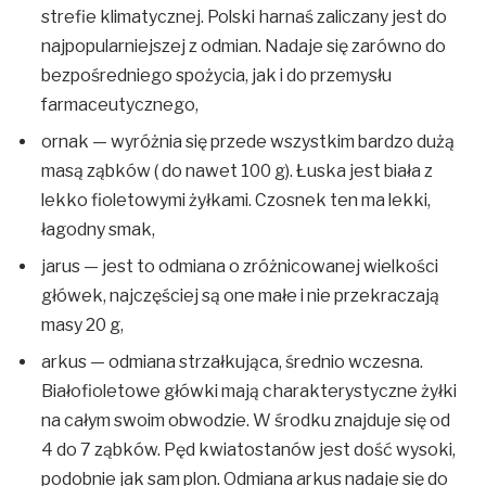
strefie klimatycznej. Polski harnaś zaliczany jest do
najpopularniejszej z odmian. Nadaje się zarówno do
bezpośredniego spożycia, jak i do przemysłu
farmaceutycznego,
ornak — wyróżnia się przede wszystkim bardzo dużą
masą ząbków ( do nawet 100 g). Łuska jest biała z
lekko fioletowymi żyłkami. Czosnek ten ma lekki,
łagodny smak,
jarus — jest to odmiana o zróżnicowanej wielkości
główek, najczęściej są one małe i nie przekraczają
masy 20 g,
arkus — odmiana strzałkująca, średnio wczesna.
Białofioletowe główki mają charakterystyczne żyłki
na całym swoim obwodzie. W środku znajduje się od
4 do 7 ząbków. Pęd kwiatostanów jest dość wysoki,
podobnie jak sam plon. Odmiana arkus nadaje się do