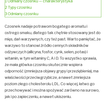
1
Odmiany czosnku — charakterystyka
2
Typy czosnku
3
Odmiany czosnku
Czosnek nadaje potrawom bogatego aromatu i
ostrego smaku, dlatego tak chętnie stosowany jest do
mięs, dań warzywnych, czy też past. Warto pamiętać, że
warzywo to stanowi źródło cennych składników
odżywczych (allicyna, fosfor, cynk, selen, potas) i
witamin, w tym witaminy C, A i D. To wszystko sprawia,
że mała główka czosnku skutecznie wspiera
odporność (zmniejsza objawy grypy i przeziębienia), ma
właściwości przeciwgrzybicze, a nawet zmniejsza
poziom złego cholesterolu LDL. Co więcej, łatwo go
przechowywać i można spożywać zarówno na surowo,
jak i po zapieczeniu, a nawet ukiszeniu.