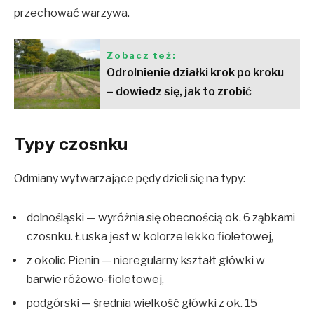
przechować warzywa.
Zobacz też:
Odrolnienie działki krok po kroku
– dowiedz się, jak to zrobić
Typy czosnku
Odmiany wytwarzające pędy dzieli się na typy:
dolnośląski — wyróżnia się obecnością ok. 6 ząbkami
czosnku. Łuska jest w kolorze lekko fioletowej,
z okolic Pienin — nieregularny kształt główki w
barwie różowo-fioletowej,
podgórski — średnia wielkość główki z ok. 15