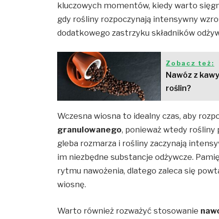
kluczowych momentów, kiedy warto sięg
gdy rośliny rozpoczynają intensywny wzro
dodatkowego zastrzyku składników odżywcz
Zobacz też:
Nawóz z kawy 
roślin?
Wczesna wiosna to idealny czas, aby roz
granulowanego
, ponieważ wtedy rośliny
gleba rozmarza i rośliny zaczynają inten
im niezbędne substancje odżywcze. Pamięt
rytmu nawożenia, dlatego zaleca się powta
wiosnę.
Warto również rozważyć stosowanie
naw