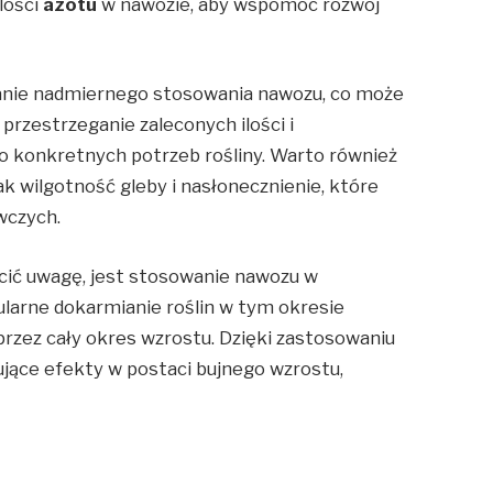
lości
azotu
w nawozie, aby wspomóc rozwój
nie nadmiernego stosowania nawozu, co może
 przestrzeganie zaleconych ilości i
 do konkretnych potrzeb rośliny. Warto również
k wilgotność gleby i nasłonecznienie, które
wczych.
cić uwagę, jest stosowanie nawozu w
larne dokarmianie roślin w tym okresie
przez cały okres wzrostu. Dzięki zastosowaniu
ące efekty w postaci bujnego wzrostu,