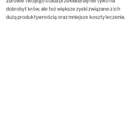
Zdrowie twojego stada przekłada się nie tylko na
dobrobyt krów, ale też większe zyski związane z ich
dużą produktywnością oraz mniejsze koszty leczenia.