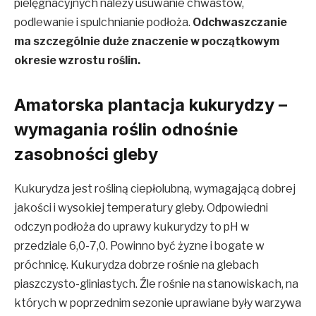
pielęgnacyjnych należy usuwanie chwastów,
podlewanie i spulchnianie podłoża.
Odchwaszczanie
ma szczególnie duże znaczenie w początkowym
okresie wzrostu roślin.
Amatorska plantacja kukurydzy –
wymagania roślin odnośnie
zasobności gleby
Kukurydza jest rośliną ciepłolubną, wymagającą dobrej
jakości i wysokiej temperatury gleby. Odpowiedni
odczyn podłoża do uprawy kukurydzy to pH w
przedziale 6,0-7,0. Powinno być żyzne i bogate w
próchnicę. Kukurydza dobrze rośnie na glebach
piaszczysto-gliniastych. Źle rośnie na stanowiskach, na
których w poprzednim sezonie uprawiane były warzywa