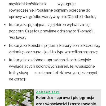
męskich i żeńskich nie występuje
równocześnie. Popularne odmiany polecane do
uprawy w ogródku warzywnym to ‘Candle’ i ‘Gucio’;
kukurydza pękająca – z jej ziaren wytwarza się
popcorn. Często uprawiane odmiany to ‘Płomyk’ i
‘Perłowa’;
kukurydza koński ząb (dent), kukurydza na kiszonkę,
zielonkę oraz susz – jest to typowa roślina na paszę;
kukurydza ozdobna – uprawiana dla atrakcyjnie
wyglądających kolorowych ziaren. Jej wysuszone
kolby służą za element efektownych jesiennych
dekoracji.
Zobacz też:
Kolendra – uprawa i pielęgnacja
oraz właściwości i zastosowanie