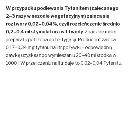
W przypadku podlewania Tytanitem (zalecanego
2–3 razy w sezonie wegetacyjnym) zaleca się
roztwory 0,02–0,04%, czyli rozcieńczenie średnio
0,2–0,4 ml stymulatora w 1 l wody
. Znacznie mniej
preparatu potrzeba do fertygacji. Producent zaleca
0,17–0,34 mg tytanu na litr pożywki – odpowiednią
dawkę uzyskasz po wymieszaniu 20–40 ml środka w
1000 l. W przeliczeniu na litr daje to 0,02–0,04 Tytanitu.