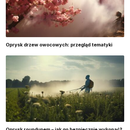
Oprysk drzew owocowych: przegląd tematyki
Oprysk roundupem – jak go bezpiecznie wykonać?