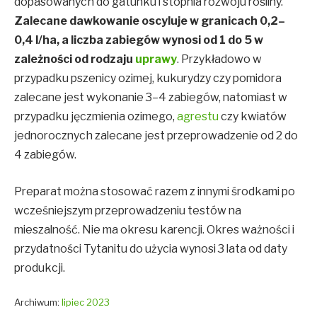
dopasowanych do gatunku i stopnia rozwoju rośliny.
Zalecane dawkowanie oscyluje w granicach 0,2–
0,4 l/ha, a liczba zabiegów wynosi od 1 do 5 w
zależności od rodzaju
uprawy
. Przykładowo w
przypadku pszenicy ozimej, kukurydzy czy pomidora
zalecane jest wykonanie 3–4 zabiegów, natomiast w
przypadku jęczmienia ozimego,
agrestu
czy kwiatów
jednorocznych zalecane jest przeprowadzenie od 2 do
4 zabiegów.
Preparat można stosować razem z innymi środkami po
wcześniejszym przeprowadzeniu testów na
mieszalność. Nie ma okresu karencji. Okres ważności i
przydatności Tytanitu do użycia wynosi 3 lata od daty
produkcji.
Archiwum:
lipiec 2023