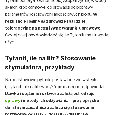
Tytanit pomaga roślinom lepiej zaopatrzyć się w wodę i
składniki pokarmowe, co prowadzi do poprawy
parametrów ilościowych i jakościowych plonu.
W
rezultacie rośliny są zdrowsze i bardziej
tolerancyjne na negatywne warunki uprawowe.
Czytaj dalej, aby dowiedzieć się, ile Tytanitu na litr wody
użyć.
Tytanit, ile na litr? Stosowanie
stymulatora, przykłady
Na podstawowe pytanie postawione we wstępie
(„Tytanit – ile na litr wody?”) nie ma jednej odpowiedzi.
Dawka i stężenie roztworu zależą od rodzaju
uprawy
i metody ich odżywiania – przy oprysku
dolistnym zasadniczo zaleca się stosowanie
roztworów od 0,02% do 0,06% dla upraw