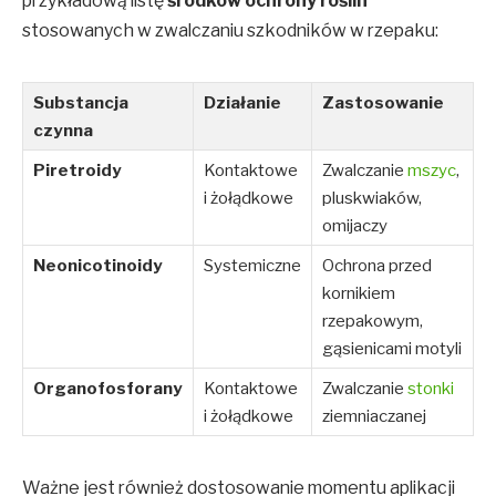
przykładową listę
środków ochrony roślin
stosowanych w zwalczaniu szkodników w rzepaku:
Substancja
Działanie
Zastosowanie
czynna
Piretroidy
Kontaktowe
Zwalczanie
mszyc
,
i żołądkowe
pluskwiaków,
omijaczy
Neonicotinoidy
Systemiczne
Ochrona przed
kornikiem
rzepakowym,
gąsienicami motyli
Organofosforany
Kontaktowe
Zwalczanie
stonki
i żołądkowe
ziemniaczanej
Ważne jest również dostosowanie momentu aplikacji