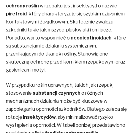
ochrony roślin
w rzepaku jest insektycyd o nazwie
piretroid
, który charakteryzuje się szybkim działaniem
kontaktowym i żołądkowym. Skutecznie zwalcza
szkodniki takie jak mszyce, pluskwiaki i omijacze.
Ponadto, warto wspomnieć o
neonicotinoidach
, które
są substancjami o działaniu systemicznym,
przenikającym do tkanek rośliny. Stanowią one
skuteczną ochronę przed kornikiem rzepakowym oraz
gąsienicami motyli.
W przypadku roślin uprawnych, takich jak rzepak,
stosowanie
substancji czynnych
o różnych
mechanizmach działania może być kluczowe w
zapobieganiu oporności szkodników. Dlatego zaleca się
rotację
insektycydów
, aby minimalizować ryzyko
wystąpienia oporności. W tabeli poniżej przedstawiono