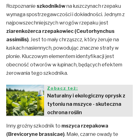
Rozpoznanie
szkodników
na łuszczynach rzepaku
wymaga spostrzegawczości i dokładności. Jednym z
najpowszechniejszych wrogów rzepaku jest
ziarenkożerca rzepakowiec (Ceutorhynchus
assimilis)
. Jest to mały chrząszcz, który żeruje na
łuskach nasiennych, powodując znaczne straty w
plonie. Kluczowym elementem identyfikacji jest
obecność otworów w łupinach, będących efektem
żerowania tego szkodnika.
Zobacz też:
Naturalny i ekologiczny oprysk z
tytoniu na mszyce - skuteczna
ochrona roślin
Inny groźny szkodnik to
mszyca rzepakowa
(Brevicoryne brassicae)
. Małe, czarne owady te