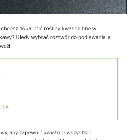
li chcesz dokarmić rośliny kwasolubne w
 kawy? Kiedy wybrać roztwór do podlewania, a
wdź!
e
leby
kawy, aby zapewnić kwiatom wszystkie