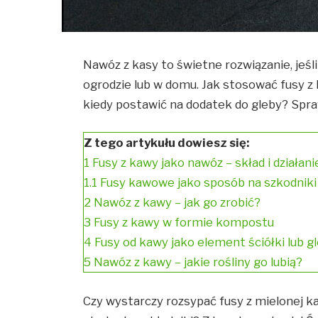
Nawóz z kasy to świetne rozwiązanie, jeś
ogrodzie lub w domu. Jak stosować fusy z
kiedy postawić na dodatek do gleby? Spra
Z tego artykułu dowiesz się:
1
Fusy z kawy jako nawóz – skład i działani
1.1
Fusy kawowe jako sposób na szkodniki
2
Nawóz z kawy – jak go zrobić?
3
Fusy z kawy w formie kompostu
4
Fusy od kawy jako element ściółki lub g
5
Nawóz z kawy – jakie rośliny go lubią?
Czy wystarczy rozsypać fusy z mielonej 