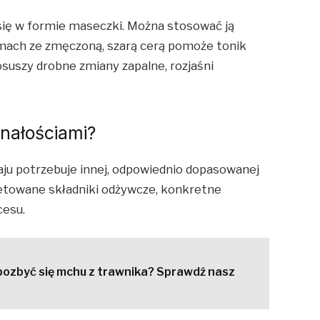
się w formie maseczki. Można stosować ją
lemach ze zmęczoną, szarą cerą pomoże tonik
osuszy drobne zmiany zapalne, rozjaśni
nałościami?
ju potrzebuje innej, odpowiednio dopasowanej
letowane składniki odżywcze, konkretne
cesu.
 pozbyć się mchu z trawnika? Sprawdź nasz