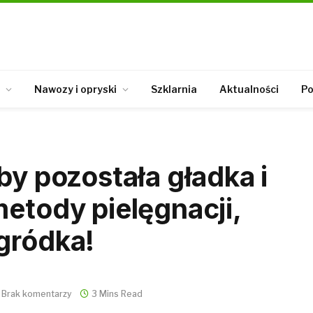
Nawozy i opryski
Szklarnia
Aktualności
Po
by pozostała gładka i
metody pielęgnacji,
gródka!
Brak komentarzy
3 Mins Read