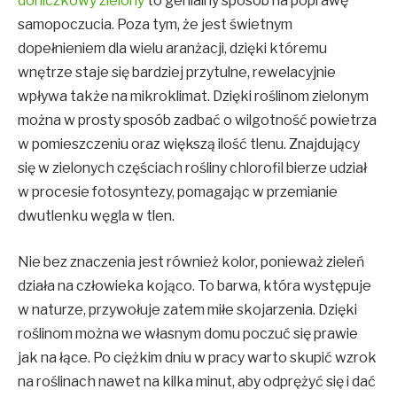
doniczkowy zielony
to genialny sposób na poprawę
samopoczucia. Poza tym, że jest świetnym
dopełnieniem dla wielu aranżacji, dzięki któremu
wnętrze staje się bardziej przytulne, rewelacyjnie
wpływa także na mikroklimat. Dzięki roślinom zielonym
można w prosty sposób zadbać o wilgotność powietrza
w pomieszczeniu oraz większą ilość tlenu. Znajdujący
się w zielonych częściach rośliny chlorofil bierze udział
w procesie fotosyntezy, pomagając w przemianie
dwutlenku węgla w tlen.
Nie bez znaczenia jest również kolor, ponieważ zieleń
działa na człowieka kojąco. To barwa, która występuje
w naturze, przywołuje zatem miłe skojarzenia. Dzięki
roślinom można we własnym domu poczuć się prawie
jak na łące. Po ciężkim dniu w pracy warto skupić wzrok
na roślinach nawet na kilka minut, aby odprężyć się i dać