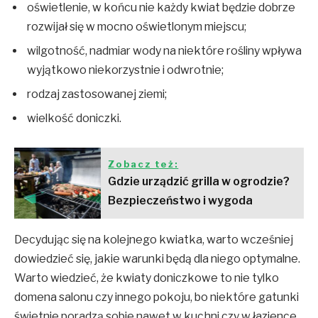
oświetlenie, w końcu nie każdy kwiat będzie dobrze
rozwijał się w mocno oświetlonym miejscu;
wilgotność, nadmiar wody na niektóre rośliny wpływa
wyjątkowo niekorzystnie i odwrotnie;
rodzaj zastosowanej ziemi;
wielkość doniczki.
Zobacz też:
Gdzie urządzić grilla w ogrodzie?
Bezpieczeństwo i wygoda
Decydując się na kolejnego kwiatka, warto wcześniej
dowiedzieć się, jakie warunki będą dla niego optymalne.
Warto wiedzieć, że kwiaty doniczkowe to nie tylko
domena salonu czy innego pokoju, bo niektóre gatunki
świetnie poradzą sobie nawet w kuchni czy w łazience.