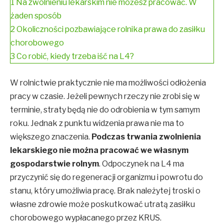
1
Na zwolnieniu lekarskim nie możesz pracować. W
żaden sposób
2
Okoliczności pozbawiające rolnika prawa do zasiłku
chorobowego
3
Co robić, kiedy trzeba iść na L4?
W rolnictwie praktycznie nie ma możliwości odłożenia
pracy w czasie. Jeżeli pewnych rzeczy nie zrobi się w
terminie, straty będą nie do odrobienia w tym samym
roku. Jednak z punktu widzenia prawa nie ma to
większego znaczenia.
Podczas trwania zwolnienia
lekarskiego nie można pracować we własnym
gospodarstwie rolnym
. Odpoczynek na L4 ma
przyczynić się do regeneracji organizmu i powrotu do
stanu, który umożliwia pracę. Brak należytej troski o
własne zdrowie może poskutkować utratą zasiłku
chorobowego wypłacanego przez KRUS.