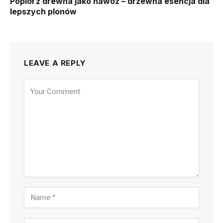
Popiół z drewna jako nawóz – drzewna esencja dla
lepszych plonów
LEAVE A REPLY